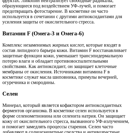
фруктах. Ликопин нейтрализует свободные радикалы,
образующиеся под воздействием УФ-лучей, и помогает
предотвращать фотостарение. В косметике он часто
используется в сочетании с другими антиоксидантами для
усиления защиты от окислительного стресса.
Витамин F (Омега-3 и Омега-6)
Комплекс незаменимых жирных кислот, которые входят в
состав липидного барьера кожи. Витамин F восстанавливает
защитные функции кожи, уменьшает трансэпидермальную
потерю влаги и обладает противовоспалительными
свойствами. Как антиоксидант, он защищает клеточные
мембраны от окисления. Источниками витамина F в
косметике служат масла шиповника, примулы вечерней,
огуречника и смородины.
Селен
Минерал, который является кофактором антиоксидантных
ферментов организма. В косметике селен используется в
форме селенометионина или селенита натрия. Он защищает
кожу от окислительного стресса, вызванного УФ-излучением,
и помогает замедлять процессы старения. Селен часто
добавляют в солнцезащитные средства и антивозрастные