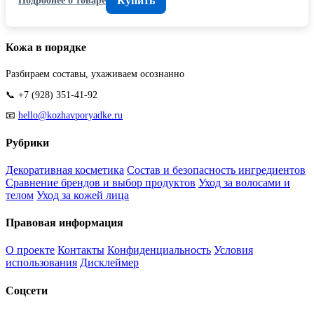
Купить
Подробнее о товаре
Кожа в порядке
Разбираем составы, ухаживаем осознанно
📞 +7 (928) 351-41-92
📧
hello@kozhavporyadke.ru
Рубрики
Декоративная косметика
Состав и безопасность ингредиентов
Сравнение брендов и выбор продуктов
Уход за волосами и
телом
Уход за кожей лица
Правовая информация
О проекте
Контакты
Конфиденциальность
Условия
использования
Дисклеймер
Соцсети