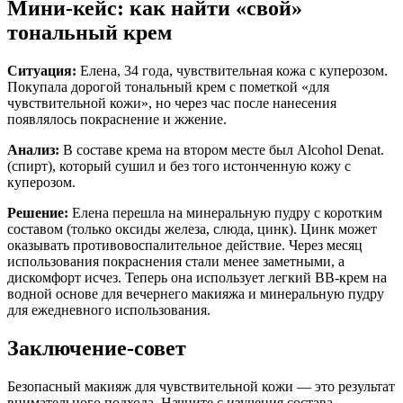
Мини-кейс: как найти «свой»
тональный крем
Ситуация:
Елена, 34 года, чувствительная кожа с куперозом.
Покупала дорогой тональный крем с пометкой «для
чувствительной кожи», но через час после нанесения
появлялось покраснение и жжение.
Анализ:
В составе крема на втором месте был Alcohol Denat.
(спирт), который сушил и без того истонченную кожу с
куперозом.
Решение:
Елена перешла на минеральную пудру с коротким
составом (только оксиды железа, слюда, цинк). Цинк может
оказывать противовоспалительное действие. Через месяц
использования покраснения стали менее заметными, а
дискомфорт исчез. Теперь она использует легкий BB-крем на
водной основе для вечернего макияжа и минеральную пудру
для ежедневного использования.
Заключение-совет
Безопасный макияж для чувствительной кожи — это результат
внимательного подхода. Начните с изучения состава,