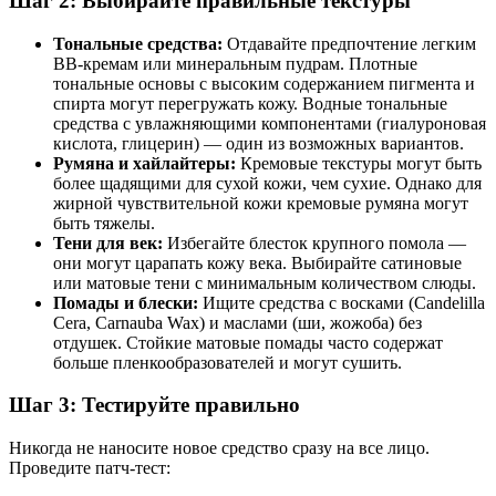
Шаг 2: Выбирайте правильные текстуры
Тональные средства:
Отдавайте предпочтение легким
BB-кремам или минеральным пудрам. Плотные
тональные основы с высоким содержанием пигмента и
спирта могут перегружать кожу. Водные тональные
средства с увлажняющими компонентами (гиалуроновая
кислота, глицерин) — один из возможных вариантов.
Румяна и хайлайтеры:
Кремовые текстуры могут быть
более щадящими для сухой кожи, чем сухие. Однако для
жирной чувствительной кожи кремовые румяна могут
быть тяжелы.
Тени для век:
Избегайте блесток крупного помола —
они могут царапать кожу века. Выбирайте сатиновые
или матовые тени с минимальным количеством слюды.
Помады и блески:
Ищите средства с восками (Candelilla
Cera, Carnauba Wax) и маслами (ши, жожоба) без
отдушек. Стойкие матовые помады часто содержат
больше пленкообразователей и могут сушить.
Шаг 3: Тестируйте правильно
Никогда не наносите новое средство сразу на все лицо.
Проведите патч-тест: