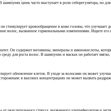
шампунях цинк часто выступает в роли себорегулятора, но для 
он стимулирует кровообращение в коже головы, что улучшает д
ние волос, вызванное гормональными изменениями. Ищите его в 
нт. Он содержит витамины, минералы и аминокислоты, которые
среду для роста волос. В шампунях и масках он работает мягко,
рует обновление клеток. В уходе за волосами он может улучша
осторожным: в высоких концентрациях он может вызвать раздраж
от окислительного стресса, вызванного ультрафиолетом и загр