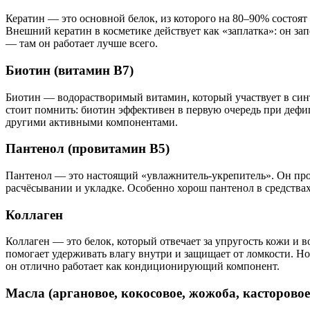
Кератин — это основной белок, из которого на 80–90% состоя
Внешний кератин в косметике действует как «заплатка»: он за
— там он работает лучше всего.
Биотин (витамин B7)
Биотин — водорастворимый витамин, который участвует в синт
стоит помнить: биотин эффективен в первую очередь при дефи
другими активными компонентами.
Пантенол (провитамин B5)
Пантенол — это настоящий «увлажнитель-укрепитель». Он прон
расчёсывании и укладке. Особенно хорош пантенол в средства
Коллаген
Коллаген — это белок, который отвечает за упругость кожи и в
помогает удерживать влагу внутри и защищает от ломкости. Н
он отлично работает как кондиционирующий компонент.
Масла (аргановое, кокосовое, жожоба, касторовое