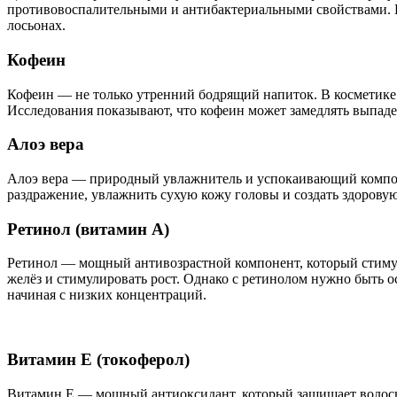
противовоспалительными и антибактериальными свойствами. В 
лосьонах.
Кофеин
Кофеин — не только утренний бодрящий напиток. В косметике 
Исследования показывают, что кофеин может замедлять выпаде
Алоэ вера
Алоэ вера — природный увлажнитель и успокаивающий компоне
раздражение, увлажнить сухую кожу головы и создать здоровую 
Ретинол (витамин A)
Ретинол — мощный антивозрастной компонент, который стимули
желёз и стимулировать рост. Однако с ретинолом нужно быть 
начиная с низких концентраций.
Витамин E (токоферол)
Витамин E — мощный антиоксидант, который защищает волосы 