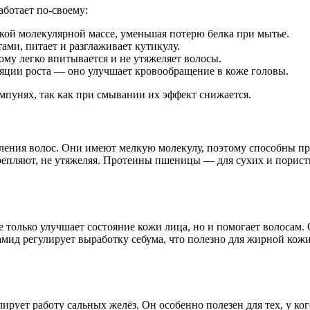
ботает по-своему:
кой молекулярной массе, уменьшая потерю белка при мытье.
ми, питает и разглаживает кутикулу.
ому легко впитывается и не утяжеляет волосы.
яции роста — оно улучшает кровообращение в коже головы.
ампунях, так как при смывании их эффект снижается.
ения волос. Они имеют мелкую молекулу, поэтому способны про
епляют, не утяжеляя. Протеины пшеницы — для сухих и порист
олько улучшает состояние кожи лица, но и помогает волосам. 
ид регулирует выработку себума, что полезно для жирной кожи г
лирует работу сальных желёз. Он особенно полезен для тех, у к