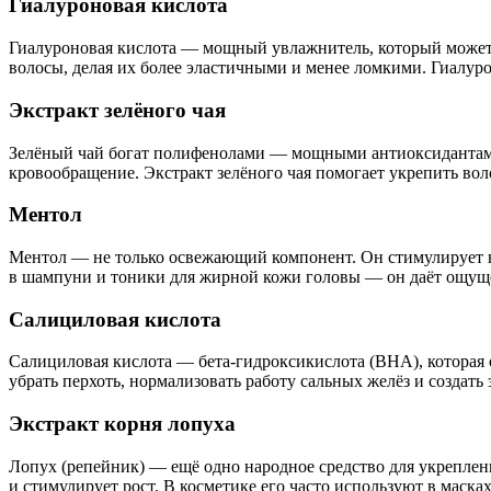
Гиалуроновая кислота
Гиалуроновая кислота — мощный увлажнитель, который может у
волосы, делая их более эластичными и менее ломкими. Гиалур
Экстракт зелёного чая
Зелёный чай богат полифенолами — мощными антиоксидантами
кровообращение. Экстракт зелёного чая помогает укрепить во
Ментол
Ментол — не только освежающий компонент. Он стимулирует не
в шампуни и тоники для жирной кожи головы — он даёт ощуще
Салициловая кислота
Салициловая кислота — бета-гидроксикислота (BHA), которая 
убрать перхоть, нормализовать работу сальных желёз и создат
Экстракт корня лопуха
Лопух (репейник) — ещё одно народное средство для укреплен
и стимулирует рост. В косметике его часто используют в маска