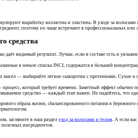
улируют выработку коллагена и эластина. В уходе за волосами
гредиент, поэтому их чаще встречают в профессиональных или 
го средства
 даёт видимый результат. Лучше, если в составе есть и увлажни
занные в начале списка INCI, содержатся в большей концентра
х масел — выбирайте лёгкие сыворотки с протеинами. Сухие и 
процесс, который требует времени. Заметный эффект обычно поя
мываемое средство — каждый этап важен. Не надейтесь, что од
рового образа жизни, сбалансированного питания и бережного 
ерматологом.
лом, загляните в наш раздел
уход за волосами и телом
. А если ва
 полезных ингредиентов.