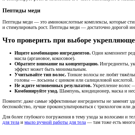
Пептиды меди
Пептиды меди — это аминокислотные комплексы, которые стим
и стимулировать рост. Пептиды меди — достаточно дорогой ин
Что проверить при выборе укрепляюще
Ищите комбинацию ингредиентов.
Один компонент редко
масла (аргановое, кокосовое).
Обратите внимание на концентрацию.
Ингредиенты, ука
эффект может быть минимальным.
Учитывайте тип волос.
Тонкие волосы не любят тяжёлы
головы — лосьоны с цинком или салициловой кислотой.
Не ждите мгновенных результатов.
Укрепление волос — 
Комбинируйте уход.
Шампунь, кондиционер, маска и нес
Помните: даже самые эффективные ингредиенты не заменят здо
беспокойство, лучше проконсультироваться с трихологом или д
Для более глубокого погружения в тему ухода за волосами и те
для тела
и
мыло ручной работы для тела
— там тоже есть много