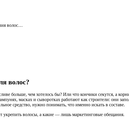
ния волос…
ля волос?
 сливе больше, чем хотелось бы? Или что кончики секутся, а кор
мпунях, масках и сыворотках работают как строители: они зап
ьное средство, нужно понимать, что именно искать в составе.
т укрепить волосы, а какие — лишь маркетинговые обещания.