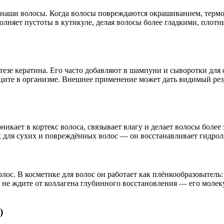
т наши волосы. Когда волосы повреждаются окрашиванием, термо
полняет пустоты в кутикуле, делая волосы более гладкими, пло
езе кератина. Его часто добавляют в шампуни и сыворотки для
ците в организме. Внешнее применение может дать видимый резу
икает в кортекс волоса, связывает влагу и делает волосы боле
х для сухих и повреждённых волос — он восстанавливает гидрол
олос. В косметике для волос он работает как плёнкообразователь
о не ждите от коллагена глубинного восстановления — его моле
)