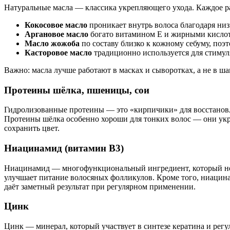
Натуральные масла — классика укрепляющего ухода. Каждое ра
Кокосовое масло
проникает внутрь волоса благодаря низ
Аргановое масло
богато витамином E и жирными кислота
Масло жожоба
по составу близко к кожному себуму, поэт
Касторовое масло
традиционно используется для стимул
Важно: масла лучше работают в масках и сыворотках, а не в ш
Протеины шёлка, пшеницы, сои
Гидролизованные протеины — это «кирпичики» для восстановл
Протеины шёлка особенно хороши для тонких волос — они укр
сохранить цвет.
Ниацинамид (витамин B3)
Ниацинамид — многофункциональный ингредиент, который не т
улучшает питание волосяных фолликулов. Кроме того, ниацинам
даёт заметный результат при регулярном применении.
Цинк
Цинк — минерал, который участвует в синтезе кератина и регу