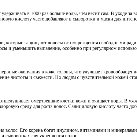
держивать в 1000 раз больше воды, чем весит сам. В уходе за 
оновую кислоту часто добавляют в сыворотки и маски для интен
, которые защищают волосы от повреждения свободными радик
лосы и уменьшить выпадение, особенно при регулярном использо
рвные окончания в коже головы, что улучшает кровообращение 
ние чистоты и свежести. Но людям с чувствительной кожей сто
отшелушивает омертвевшие клетки кожи и очищает поры. В уход
ь здоровую среду для роста волос. Салициловую кислоту часто д
ия волос. Его корень богат инулином, витаминами и минералами
х и сыворотках для укрепления волос.