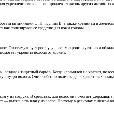
 для укрепления волос — он продлевает жизнь других активных 
богата витаминами C, K, группы B, а также кремнием и железом
ет как тонизирующее средство для кожи головы.
волос. Он стимулирует рост, улучшает микроциркуляцию и облад
помогает укрепить волосы от корней.
 создавая защитный барьер. Когда керамидов не хватает, воло
лагу внутри волоса. Они особенно полезны для окрашенных и хи
агу из воздуха. В средствах для волос он помогает удерживать 
т — вытягивать влагу из волос. Поэтому в регионах с низкой в