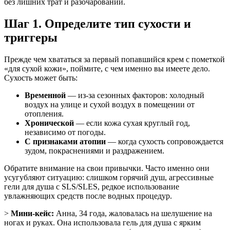
без лишних трат и разочарований.
Шаг 1. Определите тип сухости и
триггеры
Прежде чем хвататься за первый попавшийся крем с пометкой
«для сухой кожи», поймите, с чем именно вы имеете дело.
Сухость может быть:
Временной
— из-за сезонных факторов: холодный
воздух на улице и сухой воздух в помещении от
отопления.
Хронической
— если кожа сухая круглый год,
независимо от погоды.
С признаками атопии
— когда сухость сопровождается
зудом, покраснениями и раздражением.
Обратите внимание на свои привычки. Часто именно они
усугубляют ситуацию: слишком горячий душ, агрессивные
гели для душа с SLS/SLES, редкое использование
увлажняющих средств после водных процедур.
>
Мини-кейс:
Анна, 34 года, жаловалась на шелушение на
ногах и руках. Она использовала гель для душа с ярким