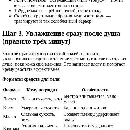
Гели с пометкой «освежающий» или «тонус» — почти
всегда содержат ментол или спирт.
Твёрдое мыло — pH щелочной, сушит кожу.
Скрабы с крупными абразивными частицами —
травмируют и так ослабленный барьер.
Шаг 3. Увлажнение сразу после душа
(правило трёх минут)
Золотое правило ухода за сухой кожей: наносить
увлажняющее средство в течение трёх минут после выхода из
душа, пока кожа ещё влажная. Это запирает влагу и помогает
крему работать эффективнее.
Форматы средств для тела:
Формат
Кому подходит
Особенности
Быстро впитывается, мало
Лосьон
Лёгкая сухость, лето
масел
Крем
Умеренная сухость
Баланс воды и жиров
Сильная сухость,
Создаёт плёнку, удерживает
Масло
зима
влагу
Атопичная, очень
Плотная текстура, много
Бальзам