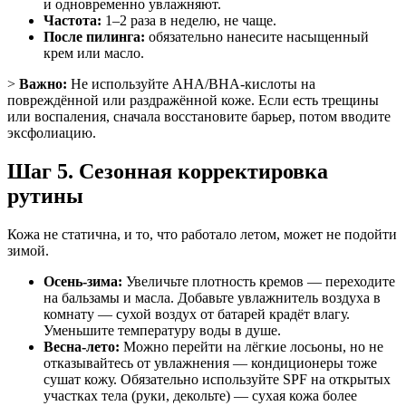
и одновременно увлажняют.
Частота:
1–2 раза в неделю, не чаще.
После пилинга:
обязательно нанесите насыщенный
крем или масло.
>
Важно:
Не используйте AHA/BHA-кислоты на
повреждённой или раздражённой коже. Если есть трещины
или воспаления, сначала восстановите барьер, потом вводите
эксфолиацию.
Шаг 5. Сезонная корректировка
рутины
Кожа не статична, и то, что работало летом, может не подойти
зимой.
Осень-зима:
Увеличьте плотность кремов — переходите
на бальзамы и масла. Добавьте увлажнитель воздуха в
комнату — сухой воздух от батарей крадёт влагу.
Уменьшите температуру воды в душе.
Весна-лето:
Можно перейти на лёгкие лосьоны, но не
отказывайтесь от увлажнения — кондиционеры тоже
сушат кожу. Обязательно используйте SPF на открытых
участках тела (руки, декольте) — сухая кожа более