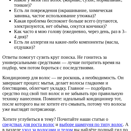
тонкие)?
Есть ли повреждения (окрашивание, химическая
завивка, частое использование утюжка)?
Какая проблема беспокоит больше всего (путаются,
электризуются, нет объёма, секутся кончики)?
Как часто я мою голову (ежедневно, через день, раз в 3–
4 дня)?
Есть ли аллергия на какие-либо компоненты (масла,
отдушки)?
Ответы помогут сузить круг поиска. Не гонитесь за
универсальными средствами — лучше потратить время на
подбор, чем потом бороться с последствиями.
Кондиционер для волос — не роскошь, а необходимость. Он
завершает процесс мытья, делает волосы гладкими и
блестящими, облегчает укладку. Главное — подобрать
средство под свой тип волос и не забывать про правильную
технику нанесения. Помните: идеальный кондиционер тот,
после которого вы не хотите его смывать, потому что волосы
уже выглядят потрясающе.
Хотите углубиться в тему? Почитайте наши статьи о
средствах для роста волос
и
выборе шампуня по типу волос
. А
в разделе
уход за волосами и телом
вы найдёте полный гид по