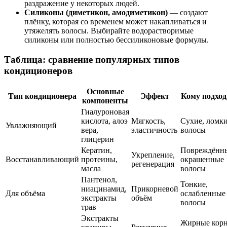
раздражение у некоторых людей.
Силиконы (диметикон, амодиметикон)
— создают
плёнку, которая со временем может накапливаться и
утяжелять волосы. Выбирайте водорастворимые
силиконы или полностью бессиликоновые формулы.
Таблица: сравнение популярных типов
кондиционеров
Основные
Тип кондиционера
Эффект
Кому подход
компоненты
Гиалуроновая
кислота, алоэ
Мягкость,
Сухие, ломк
Увлажняющий
вера,
эластичность
волосы
глицерин
Кератин,
Повреждённ
Укрепление,
Восстанавливающий
протеины,
окрашенные
регенерация
масла
волосы
Пантенол,
Тонкие,
ниацинамид,
Прикорневой
Для объёма
ослабленные
экстракты
объём
волосы
трав
Экстракты
Жирные корн