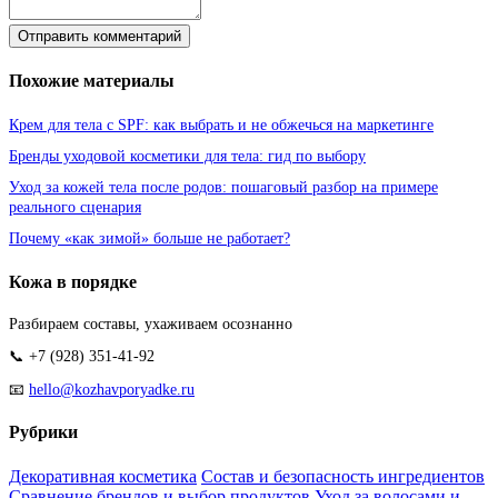
Отправить комментарий
Похожие материалы
Крем для тела с SPF: как выбрать и не обжечься на маркетинге
Бренды уходовой косметики для тела: гид по выбору
Уход за кожей тела после родов: пошаговый разбор на примере
реального сценария
Почему «как зимой» больше не работает?
Кожа в порядке
Разбираем составы, ухаживаем осознанно
📞 +7 (928) 351-41-92
📧
hello@kozhavporyadke.ru
Рубрики
Декоративная косметика
Состав и безопасность ингредиентов
Сравнение брендов и выбор продуктов
Уход за волосами и