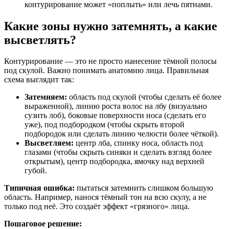
контурирование может «поплыть» или лечь пятнами.
Какие зоны нужно затемнять, а какие
высветлять?
Контурирование — это не просто нанесение тёмной полосы
под скулой. Важно понимать анатомию лица. Правильная
схема выглядит так:
Затемняем:
область под скулой (чтобы сделать её более
выраженной), линию роста волос на лбу (визуально
сузить лоб), боковые поверхности носа (сделать его
уже), под подбородком (чтобы скрыть второй
подбородок или сделать линию челюсти более чёткой).
Высветляем:
центр лба, спинку носа, область под
глазами (чтобы скрыть синяки и сделать взгляд более
открытым), центр подбородка, ямочку над верхней
губой.
Типичная ошибка:
пытаться затемнить слишком большую
область. Например, нанося тёмный тон на всю скулу, а не
только под неё. Это создаёт эффект «грязного» лица.
Пошаговое решение: