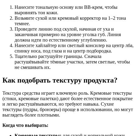
Нанесите тональную основу или BB-крем, чтобы
выровнять тон кожи.
Возьмите сухой или кремовый корректор на 1–2 тона
темнее.
Проведите линию под скулой, начиная от уха и
заканчивая примерно на уровне уголка губ. Линия
должна идти по естественному углублению.
Нанесите хайлайтер или светлый консилер на центр лба,
спинку носа, под глаза и на центр подбородка.
Тщательно растушуйте границы. Сначала
растушёвывайте тёмные участки, затем светлые, чтобы
не смешивать их.
Как подобрать текстуру продукта?
Текстура средства играет ключевую роль. Кремовые текстуры
(стики, кремовые палетки) дают более естественное покрытие
и легко растушёвываются, но требуют навыка. Сухие
текстуры (пудры, бронзеры) проще в использовании, но могут
выглядеть более плотными.
Когда что выбирать:
Кремовые текстуры:
для сухой и нормальной кожи.