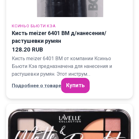
КСИНЬО БЬЮТИ КЭА
Кисть meizer 6401 BM д/нанесения/
растушевки румян
128.20 RUB
Кисть meizer 6401 BM от компании Ксиньо
Бьюти Кэа предназначена для нанесения и
растушевки румян. Этот инструм…
Купить
Подробнее о товаре