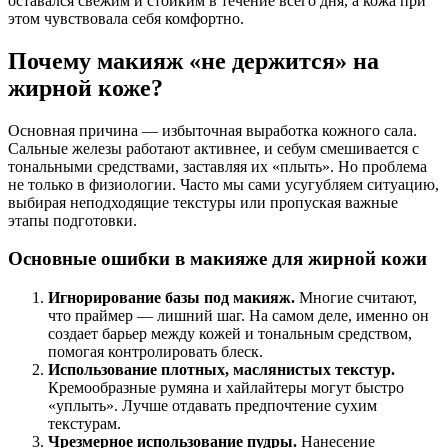
оставался свежим и стойким в течение всего дня, а кожа при
этом чувствовала себя комфортно.
Почему макияж «не держится» на
жирной коже?
Основная причина — избыточная выработка кожного сала.
Сальные железы работают активнее, и себум смешивается с
тональными средствами, заставляя их «плыть». Но проблема
не только в физиологии. Часто мы сами усугубляем ситуацию,
выбирая неподходящие текстуры или пропуская важные
этапы подготовки.
Основные ошибки в макияже для жирной кожи
Игнорирование базы под макияж.
Многие считают,
что праймер — лишний шаг. На самом деле, именно он
создает барьер между кожей и тональным средством,
помогая контролировать блеск.
Использование плотных, маслянистых текстур.
Кремообразные румяна и хайлайтеры могут быстро
«уплыть». Лучше отдавать предпочтение сухим
текстурам.
Чрезмерное использование пудры.
Нанесение