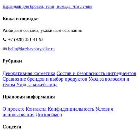
Карандаш для бровей, тени, помада: что лучше
Кожа в порядке
Разбираем составы, ухаживаем осознанно
📞 +7 (928) 351-41-92
📧
hello@kozhavporyadke.ru
Рубрики
Декоративная косметика
Состав и безопасность ингредиентов
Сравнение брендов и выбор продуктов
Уход за волосами и
телом
Уход за кожей лица
Правовая информация
О проекте
Контакты
Конфиденциальность
Условия
использования
Дисклеймер
Соцсети