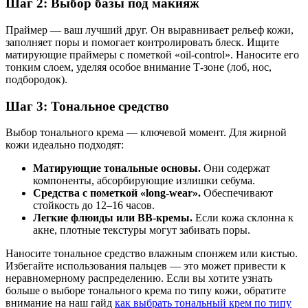
Шаг 2: Выбор базы под макияж
Праймер — ваш лучший друг. Он выравнивает рельеф кожи,
заполняет поры и помогает контролировать блеск. Ищите
матирующие праймеры с пометкой «oil-control». Наносите его
тонким слоем, уделяя особое внимание Т-зоне (лоб, нос,
подбородок).
Шаг 3: Тональное средство
Выбор тонального крема — ключевой момент. Для жирной
кожи идеально подходят:
Матирующие тональные основы.
Они содержат
компоненты, абсорбирующие излишки себума.
Средства с пометкой «long-wear».
Обеспечивают
стойкость до 12–16 часов.
Легкие флюиды или BB-кремы.
Если кожа склонна к
акне, плотные текстуры могут забивать поры.
Наносите тональное средство влажным спонжем или кистью.
Избегайте использования пальцев — это может привести к
неравномерному распределению. Если вы хотите узнать
больше о выборе тонального крема по типу кожи, обратите
внимание на наш гайд
как выбрать тональный крем по типу