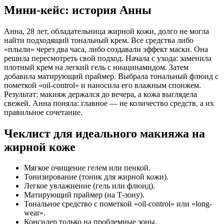
Мини-кейс: история Анны
Анна, 28 лет, обладательница жирной кожи, долго не могла
найти подходящий тональный крем. Все средства либо
«плыли» через два часа, либо создавали эффект маски. Она
решила пересмотреть свой подход. Начала с ухода: заменила
плотный крем на легкий гель с ниацинамидом. Затем
добавила матирующий праймер. Выбрала тональный флюид с
пометкой «oil-control» и наносила его влажным спонжем.
Результат: макияж держался до вечера, а кожа выглядела
свежей. Анна поняла: главное — не количество средств, а их
правильное сочетание.
Чеклист для идеального макияжа на
жирной коже
Мягкое очищение гелем или пенкой.
Тонизирование (тоник для жирной кожи).
Легкое увлажнение (гель или флюид).
Матирующий праймер (на Т-зону).
Тональное средство с пометкой «oil-control» или «long-
wear».
Консилер только на проблемные зоны.