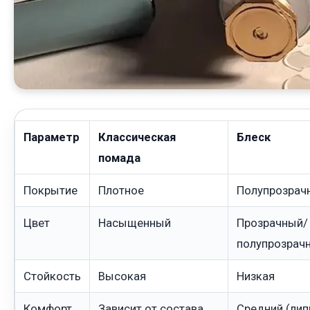
Параметр
Классическая
Блеск
помада
Покрытие
Плотное
Полупрозрач
Цвет
Насыщенный
Прозрачный/
полупрозрач
Стойкость
Высокая
Низкая
Комфорт
Зависит от состава
Средний (лип