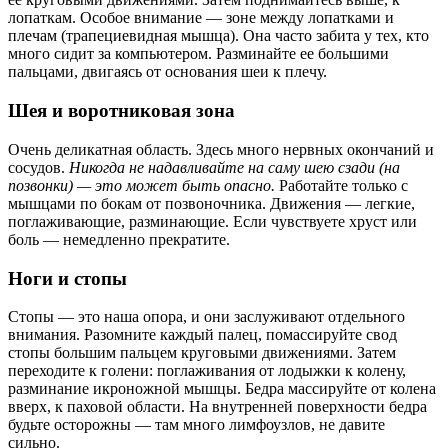
лопаткам. Особое внимание — зоне между лопатками и
плечам (трапециевидная мышца). Она часто забита у тех, кто
много сидит за компьютером. Разминайте ее большими
пальцами, двигаясь от основания шеи к плечу.
Шея и воротниковая зона
Очень деликатная область. Здесь много нервных окончаний и
сосудов.
Никогда не надавливайте на саму шею сзади (на
позвонки) — это может быть опасно.
Работайте только с
мышцами по бокам от позвоночника. Движения — легкие,
поглаживающие, разминающие. Если чувствуете хруст или
боль — немедленно прекратите.
Ноги и стопы
Стопы — это наша опора, и они заслуживают отдельного
внимания. Разомните каждый палец, помассируйте свод
стопы большим пальцем круговыми движениями. Затем
переходите к голени: поглаживания от лодыжки к колену,
разминание икроножной мышцы. Бедра массируйте от колена
вверх, к паховой области. На внутренней поверхности бедра
будьте осторожны — там много лимфоузлов, не давите
сильно.