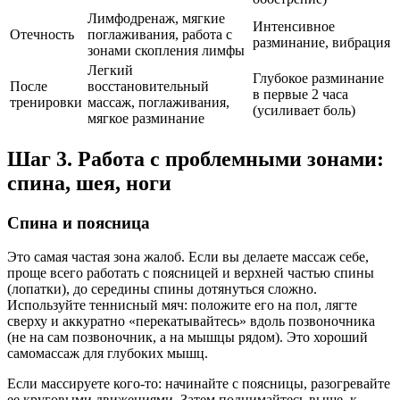
Лимфодренаж, мягкие
Интенсивное
Отечность
поглаживания, работа с
разминание, вибрация
зонами скопления лимфы
Легкий
Глубокое разминание
После
восстановительный
в первые 2 часа
тренировки
массаж, поглаживания,
(усиливает боль)
мягкое разминание
Шаг 3. Работа с проблемными зонами:
спина, шея, ноги
Спина и поясница
Это самая частая зона жалоб. Если вы делаете массаж себе,
проще всего работать с поясницей и верхней частью спины
(лопатки), до середины спины дотянуться сложно.
Используйте теннисный мяч: положите его на пол, лягте
сверху и аккуратно «перекатывайтесь» вдоль позвоночника
(не на сам позвоночник, а на мышцы рядом). Это хороший
самомассаж для глубоких мышц.
Если массируете кого-то: начинайте с поясницы, разогревайте
ее круговыми движениями. Затем поднимайтесь выше, к