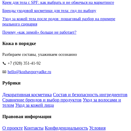
Крем для тела с SPF: как выбрать и не обжечься на маркетинге
Бренды уходовой косметики для тела: гид по выбору
Уход за кожей тела после родов: пошаговый разбор на примере
реального сценария
Почему «как зимой» больше не работает?
Кожа в порядке
Разбираем составы, ухаживаем осознанно
📞 +7 (928) 351-41-92
📧
hello@kozhavporyadke.ru
Рубрики
Декоративная косметика
Состав и безопасность ингредиентов
Сравнение брендов и выбор продуктов
Уход за волосами и
телом
Уход за кожей лица
Правовая информация
О проекте
Контакты
Конфиденциальность
Условия