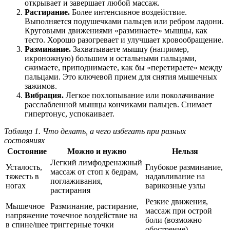
открывает и завершает любой массаж.
Растирание.
Более интенсивное воздействие.
Выполняется подушечками пальцев или ребром ладони.
Круговыми движениями «разминаете» мышцы, как
тесто. Хорошо разогревает и улучшает кровообращение.
Разминание.
Захватываете мышцу (например,
икроножную) большим и остальными пальцами,
сжимаете, приподнимаете, как бы «перетираете» между
пальцами. Это ключевой прием для снятия мышечных
зажимов.
Вибрация.
Легкое похлопывание или поколачивание
расслабленной мышцы кончиками пальцев. Снимает
гипертонус, успокаивает.
Таблица 1. Что делать, а чего избегать при разных
состояниях
Состояние
Можно и нужно
Нельзя
Легкий лимфодренажный
Усталость,
Глубокое разминание,
массаж от стоп к бедрам,
тяжесть в
надавливание на
поглаживания,
ногах
варикозные узлы
растирания
Резкие движения,
Мышечное
Разминание, растирание,
массаж при острой
напряжение
точечное воздействие на
боли (возможно
в спине/шее
триггерные точки
обострение)