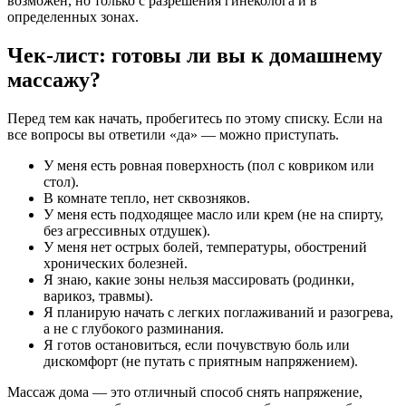
возможен, но только с разрешения гинеколога и в
определенных зонах.
Чек-лист: готовы ли вы к домашнему
массажу?
Перед тем как начать, пробегитесь по этому списку. Если на
все вопросы вы ответили «да» — можно приступать.
У меня есть ровная поверхность (пол с ковриком или
стол).
В комнате тепло, нет сквозняков.
У меня есть подходящее масло или крем (не на спирту,
без агрессивных отдушек).
У меня нет острых болей, температуры, обострений
хронических болезней.
Я знаю, какие зоны нельзя массировать (родинки,
варикоз, травмы).
Я планирую начать с легких поглаживаний и разогрева,
а не с глубокого разминания.
Я готов остановиться, если почувствую боль или
дискомфорт (не путать с приятным напряжением).
Массаж дома — это отличный способ снять напряжение,