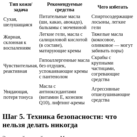
Тип кожи/
Рекомендуемые
Чего избегать
задача
средства
Питательные масла
Спиртосодержащие
Сухая,
(ши, какао, авокадо),
лосьоны, легкие
шелушащаяся
бальзамы с мочевиной
гели
Легкие гели, масла с
Тяжелые масла
Жирная,
салициловой кислотой
(кокосовое,
склонная к
(в составе),
оливковое — могут
воспалениям
матирующие кремы
забивать поры)
Скpaбы с
Гипоаллергенные масла
крупными
Чувствительная,
без отдушек,
частицами,
реактивная
успокаивающие кремы
согревающие
с пантенолом
средства
Масла с
Агрессивные
Увядающая,
антиоксидантами
отшелушивающие
потеря тонуса
(витамин Е, коэнзим
средства
Q10), лифтинг-кремы
Шаг 5. Техника безопасности: что
нельзя делать никогда