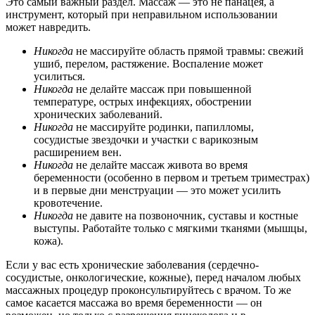
Это самый важный раздел. Массаж — это не панацея, а
инструмент, который при неправильном использовании
может навредить.
Никогда
не массируйте область прямой травмы: свежий
ушиб, перелом, растяжение. Воспаление может
усилиться.
Никогда
не делайте массаж при повышенной
температуре, острых инфекциях, обострении
хронических заболеваний.
Никогда
не массируйте родинки, папилломы,
сосудистые звездочки и участки с варикозным
расширением вен.
Никогда
не делайте массаж живота во время
беременности (особенно в первом и третьем триместрах)
и в первые дни менструации — это может усилить
кровотечение.
Никогда
не давите на позвоночник, суставы и костные
выступы. Работайте только с мягкими тканями (мышцы,
кожа).
Если у вас есть хронические заболевания (сердечно-
сосудистые, онкологические, кожные), перед началом любых
массажных процедур проконсультируйтесь с врачом. То же
самое касается массажа во время беременности — он