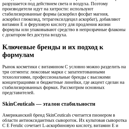
разрушается под действием света и воздуха. Поэтому
производители идут на хитрости: используют
стабилизированные формы (аскорбил фосфат магния,
аскорбил глюкозид, тетрагексилдецил аскорбат), добавляют
витамин Е и феруловую кислоту для продления жизни
формулы или упаковывают средство в непрозрачные флаконы
с дозатором без доступа воздуха.
Ключевые бренды и их подход к
формулам
Рынок косметики с витамином С условно можно разделить на
три сегмента: люксовые марки с запатентованными
технологиями, профессиональные бренды с высокими
концентрациями и бюджетные линейки, где акцент сделан на
стабилизированных формах. Рассмотрим основных
представителей.
SkinCeuticals — эталон стабильности
Американский бренд SkinCeuticals считается пионером в
области антиоксидантных сывороток. Их культовая сыворотка
C E Ferulic сочетает L-аскорбиновую кислоту, витамин Е и