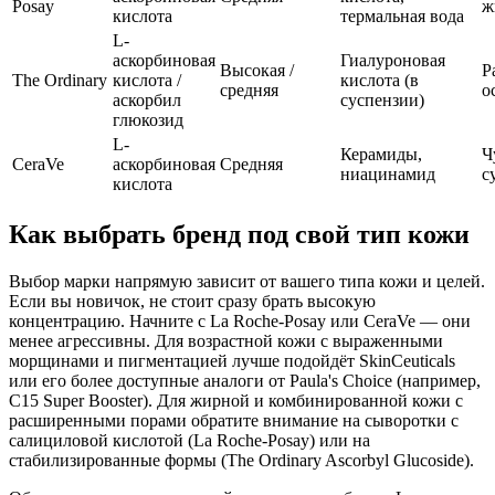
Posay
ж
кислота
термальная вода
L-
аскорбиновая
Гиалуроновая
Высокая /
Р
The Ordinary
кислота /
кислота (в
средняя
о
аскорбил
суспензии)
глюкозид
L-
Керамиды,
Ч
CeraVe
аскорбиновая
Средняя
ниацинамид
с
кислота
Как выбрать бренд под свой тип кожи
Выбор марки напрямую зависит от вашего типа кожи и целей.
Если вы новичок, не стоит сразу брать высокую
концентрацию. Начните с La Roche-Posay или CeraVe — они
менее агрессивны. Для возрастной кожи с выраженными
морщинами и пигментацией лучше подойдёт SkinCeuticals
или его более доступные аналоги от Paula's Choice (например,
C15 Super Booster). Для жирной и комбинированной кожи с
расширенными порами обратите внимание на сыворотки с
салициловой кислотой (La Roche-Posay) или на
стабилизированные формы (The Ordinary Ascorbyl Glucoside).