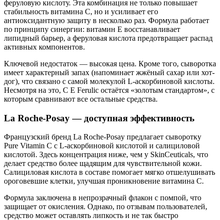
феруловую кислоту. Эта комбинация не только повышает
стабильность витамина С, но и усиливает его
антиоксидантную защиту в несколько раз. Формула работает
по принципу синергии: витамин Е восстанавливает
липидный барьер, а феруловая кислота предотвращает распад
активных компонентов.
Ключевой недостаток — высокая цена. Кроме того, сыворотка
имеет характерный запах (напоминает жжёный сахар или хот-
дог), что связано с самой молекулой L-аскорбиновой кислоты.
Несмотря на это, C E Ferulic остаётся «золотым стандартом», с
которым сравнивают все остальные средства.
La Roche-Posay — доступная эффективность
Французский бренд La Roche-Posay предлагает сыворотку
Pure Vitamin C с L-аскорбиновой кислотой и салициловой
кислотой. Здесь концентрация ниже, чем у SkinCeuticals, что
делает средство более щадящим для чувствительной кожи.
Салициловая кислота в составе помогает мягко отшелушивать
ороговевшие клетки, улучшая проникновение витамина С.
Формула заключена в непрозрачный флакон с помпой, что
защищает от окисления. Однако, по отзывам пользователей,
средство может оставлять липкость и не так быстро