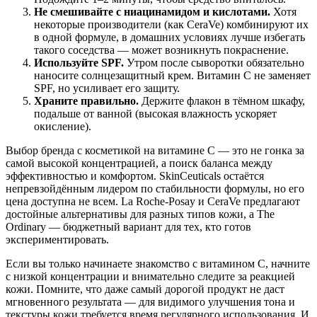
Не смешивайте с ниацинамидом и кислотами.
Хотя
некоторые производители (как CeraVe) комбинируют их
в одной формуле, в домашних условиях лучше избегать
такого соседства — может возникнуть покраснение.
Используйте SPF.
Утром после сыворотки обязательно
наносите солнцезащитный крем. Витамин С не заменяет
SPF, но усиливает его защиту.
Храните правильно.
Держите флакон в тёмном шкафу,
подальше от ванной (высокая влажность ускоряет
окисление).
Выбор бренда с косметикой на витамине С — это не гонка за
самой высокой концентрацией, а поиск баланса между
эффективностью и комфортом. SkinCeuticals остаётся
непревзойдённым лидером по стабильности формулы, но его
цена доступна не всем. La Roche-Posay и CeraVe предлагают
достойные альтернативы для разных типов кожи, а The
Ordinary — бюджетный вариант для тех, кто готов
экспериментировать.
Если вы только начинаете знакомство с витамином С, начните
с низкой концентрации и внимательно следите за реакцией
кожи. Помните, что даже самый дорогой продукт не даст
мгновенного результата — для видимого улучшения тона и
текстуры кожи требуется время регулярного использования. И