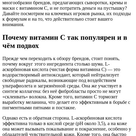
многообразии брендов, предлагающих сыворотки, кремы и
маски с витамином С, и не потратить деньги на пустышку?
Давайте посмотрим на ключевых игроков рынка, их подходы
к формулам и на то, что действительно стоит вашего
внимания.
Почему витамин С так популярен и в
чём подвох
Прежде чем переходить к обзору брендов, стоит понять,
почему вокруг этого ингредиента столько шума. L-
аскорбиновая кислота (чистая форма витамина С) — это
водорастворимый антиоксидант, который нейтрализует
свободные радикалы, возникающие под воздействием
ультрафиолета и загрязнённой среды. Она же участвует в
синтезе коллагена: без неё фибробласты просто не могут
«склеивать» волокна. Кроме того, витамин С тормозит
выработку меланина, что делает его эффективным в борьбе с
пигментными пятнами и постакне.
Однако есть и обратная сторона. L-аскорбиновая кислота
эффективна только в кислой среде (pH около 3,5), а на коже
она может вызывать покалывание и покраснение, особенно у
обладателей чувствительной кожи. Кроме того, она быстро