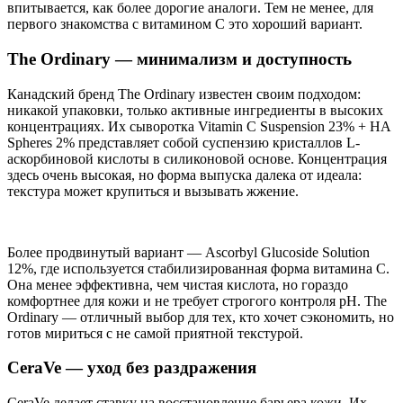
впитывается, как более дорогие аналоги. Тем не менее, для
первого знакомства с витамином С это хороший вариант.
The Ordinary — минимализм и доступность
Канадский бренд The Ordinary известен своим подходом:
никакой упаковки, только активные ингредиенты в высоких
концентрациях. Их сыворотка Vitamin C Suspension 23% + HA
Spheres 2% представляет собой суспензию кристаллов L-
аскорбиновой кислоты в силиконовой основе. Концентрация
здесь очень высокая, но форма выпуска далека от идеала:
текстура может крупиться и вызывать жжение.
Более продвинутый вариант — Ascorbyl Glucoside Solution
12%, где используется стабилизированная форма витамина С.
Она менее эффективна, чем чистая кислота, но гораздо
комфортнее для кожи и не требует строгого контроля pH. The
Ordinary — отличный выбор для тех, кто хочет сэкономить, но
готов мириться с не самой приятной текстурой.
CeraVe — уход без раздражения
CeraVe делает ставку на восстановление барьера кожи. Их