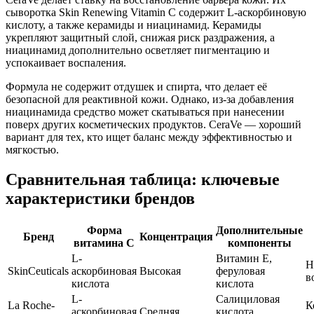
сыворотка Skin Renewing Vitamin C содержит L-аскорбиновую
кислоту, а также керамиды и ниацинамид. Керамиды
укрепляют защитный слой, снижая риск раздражения, а
ниацинамид дополнительно осветляет пигментацию и
успокаивает воспаления.
Формула не содержит отдушек и спирта, что делает её
безопасной для реактивной кожи. Однако, из-за добавления
ниацинамида средство может скатываться при нанесении
поверх других косметических продуктов. CeraVe — хороший
вариант для тех, кто ищет баланс между эффективностью и
мягкостью.
Сравнительная таблица: ключевые
характеристики брендов
Форма
Дополнительные
Бренд
Концентрация
витамина С
компоненты
L-
Витамин Е,
Н
SkinCeuticals
аскорбиновая
Высокая
феруловая
в
кислота
кислота
L-
Салициловая
La Roche-
К
аскорбиновая
Средняя
кислота,