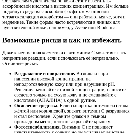
Обладателям чувствительной кожи стоит избегать L-
аскорбиновой кислоты в высоких концентрациях. Им больше
подойдут средства с аскорбил фосфатом магния или
тетрагексилдецил аскорбатом — они работают мягче, хотя и
медленнее. Такие формы часто встречаются в линиях для
чувствительной кожи, например, у Avene или Bioderma.
Возможные риски и как их избежать
Даже качественная косметика с витамином С может вызвать
неприятные реакции, если использовать её неправильно.
Основные риски:
Раздражение и покраснение.
Возникают при
нанесении высокой концентрации на
неподготовленную кожу или при нарушении pH.
Решение: начинайте с низкой концентрации, наносите
средство только на сухую кожу и не смешивайте с
кислотами (AHA/BHA) в одной рутине.
Окисление средства.
Если сыворотка потемнела (стала
жёлтой или коричневой), значит, витамин С разрушился
и стал бесполезен. Храните флакон в тёмном
прохладном месте, плотно закрывайте крышку.
Фотосенсибилизация.
Витамин С не повышает
чувствительность к солнцу, но он усиливает действие