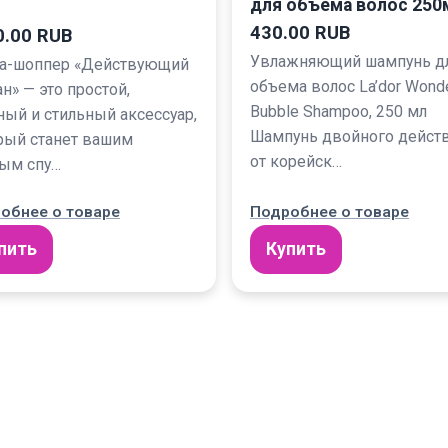
для объема волос 250
430.00 RUB
0.00 RUB
Увлажняющий шампунь д
а-шоппер «Действующий
объема волос La’dor Wond
н» — это простой,
Bubble Shampoo, 250 мл
ный и стильный аксессуар,
Шампунь двойного дейст
рый станет вашим
от корейск…
ым спу…
обнее о товаре
Подробнее о товаре
пить
Купить