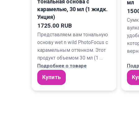
тональная основа с
мл
карамелью, 30 мл (1 жидк.
150
Унция)
Сумк
1725.00 RUB
вулка
Представляем вам тональную
удоб
основу wet n wild PhotoFocus с
кото
карамельным оттенком. Этот
верн
продукт объемом 30 мл (1 …
Подробнее о товаре
Подр
Купить
Ку