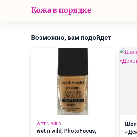
Кожа в порядке
Возможно, вам подойдет
Шоп
WET N WILD
wet n wild, PhotoFocus,
«Дей