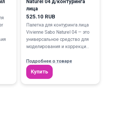
мл
Naturel 04 д/контуринга
лица
525.10 RUB
ля
er
Палетка для контуринга лица
Vivienne Sabo Naturel 04 — это
вия
универсальное средство для
моделирования и коррекци…
Подробнее о товаре
Купить