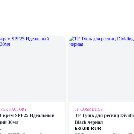
EVER FACTORY
TF COSMETICS
В-крем SPF25 Идеальный
TF Тушь для ресниц Dividin
ий 30мл
Black черная
B
630.00 RUB