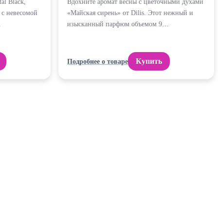
al Black,
Вдохните аромат весны с цветочными духами
с невесомой
«Майская сирень» от Dilis. Этот нежный и
…
изысканный парфюм объемом 9…
Купить
Подробнее о товаре