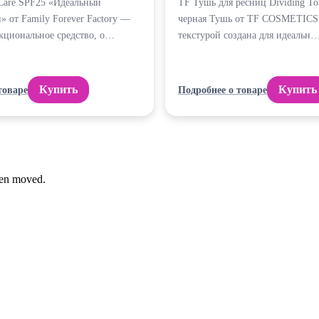
Care SPF25 «Идеальный
TF Тушь для ресниц Dividing Tot
 от Family Forever Factory —
черная Тушь от TF COSMETICS 
кциональное средство, о…
текстурой создана для идеальн
Купить
Купить
товаре
Подробнее о товаре
been moved.