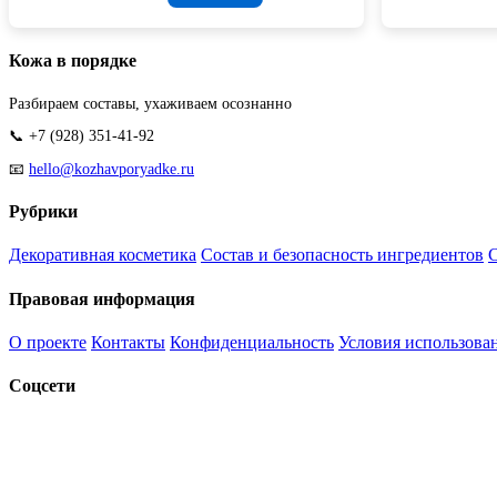
Кожа в порядке
Разбираем составы, ухаживаем осознанно
📞 +7 (928) 351-41-92
📧
hello@kozhavporyadke.ru
Рубрики
Декоративная косметика
Состав и безопасность ингредиентов
С
Правовая информация
О проекте
Контакты
Конфиденциальность
Условия использова
Соцсети