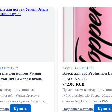
ДАКТС ООО
PASTEL COSMETICS
тель для ногтей Умная
Блеск для губ Profashion L
 тон 109 Бежевая вуаль
5,5мл: No 305
B
742.00 RUB
 вашему вниманию лак-
Представляем вашему вниманию
ля ногтей «Умная Эмаль» в
губ Profashion Lip Topper объем
ке «Бежевая вуаль». Объем ф…
оттенке No 305 от бренда PAS…
Купить
Купить
товаре
Подробнее о товаре