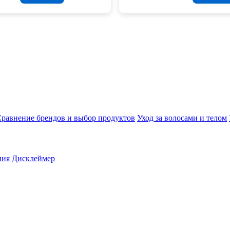
равнение брендов и выбор продуктов
Уход за волосами и телом
ния
Дисклеймер