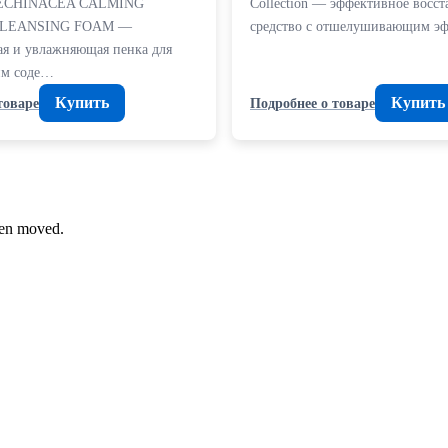
ECHINACEA CALMING
Collection — эффективное восс
CLEANSING FOAM —
средство с отшелушивающим 
я и увлажняющая пенка для
им соде…
Купить
Купить
товаре
Подробнее о товаре
been moved.