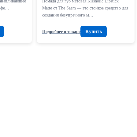
танавливающее
Помада для губ матовая Kissholic Lipstick
эффе…
Matte от The Saem — это стойкое средство для
создания безупречного м…
Купить
Подробнее о товаре