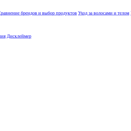
равнение брендов и выбор продуктов
Уход за волосами и телом
ния
Дисклеймер