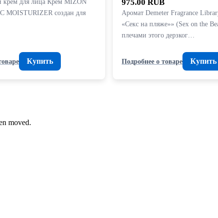
 крем для лица Крем MIZON
975.00 RUB
 MOISTURIZER создан для
Аромат Demeter Fragrance Libra
«Секс на пляже»» (Sex on the Be
плечами этого дерзког…
Купить
Купить
товаре
Подробнее о товаре
been moved.