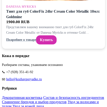
DANESSA MYRICKS
Тинт для губ ColorFix 24hr Cream Color Metallic 10мл:
Goldmine
1900.00 RUB
Представляем вашему вниманию тинт для губ ColorFix 24hr
Cream Color Metallic от Danessa Myricks в оттенке Gold…
Купить
Подробнее о товаре
Кожа в порядке
Разбираем составы, ухаживаем осознанно
📞 +7 (928) 351-41-92
📧
hello@kozhavporyadke.ru
Рубрики
Декоративная косметика
Состав и безопасность ингредиентов
Сравнение брендов и выбор продуктов
Уход за волосами и
телом
Уход за кожей лица