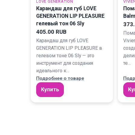
LOVE GENERATION
VIVIE
Карандаш для губ LOVE
Пома
GENERATION LIP PLEASURE
Balm
гелевый тон 06 Sly
373
405.00 RUB
Пома
Карандаш для губ LOVE
Vivie
GENERATION LIP PLEASURE в
созд
гелевом тоне 06 Sly — это
дели
инструмент для создания
те…
идеального к…
Подробнее о товаре
Подр
Купить
Ку