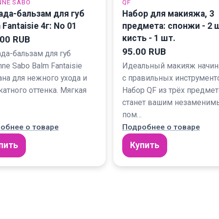
NNE SABO
QF
да-бальзам для губ
Набор для макияжа, 3
 Fantaisie 4г: No 01
предмета: спонжи - 2 ш
кисть - 1 шт.
.00 RUB
95.00 RUB
да-бальзам для губ
nne Sabo Balm Fantaisie
Идеальный макияж начин
ана для нежного ухода и
с правильных инструмент
катного оттенка. Мягкая
Набор QF из трёх предме
станет вашим незамени
пом…
обнее о товаре
Подробнее о товаре
пить
Купить