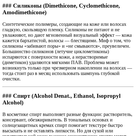
### Силиконы (Dimethicone, Cyclomethicone,
Amodimethicone)
Синтетические полимеры, создающие на коже или волосах
гладкую, скользящую пленку. Силиконы не питают и не
увлажняют, но дают мгновенный визуальный эффект — кожа
кажется бархатистой, волосы — блестящими. Миф о том, что
силиконы «забивают поры» и «не смываются», преувеличен.
Большинство силиконов (летучие циклометиконы)
испаряются с поверхности кожи, а нерастворимые
(диметикон) удаляются мягкими ПАВ. Проблема может
возникнуть только при чрезмерном накоплении на волосах —
тогда стоит раз в месяц использовать шампунь глубокой
очистки.
### Спирт (Alcohol Denat., Ethanol, Isopropyl
Alcohol)
В косметике спирт выполняет разные функции: растворитель,
консервант, обезжириватель. В тональных основах и
солнцезащитных кремах спирт помогает текстуре быстро
высыхать и не оставлять липкости. Но для сухой или