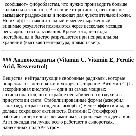
«сообщают» фибробластам, что нужно производить больше
коллагена и эластина. В отличие от ретинола, пептиды не
вызывают раздражения и подходят для чувствительной кожи.
Но их эффект накопительный и менее выраженный —
видимые результаты появляются через несколько месяцев
регулярного использования. Кроме того, пептиды
нестабильны и быстро разрушаются при неправильном
хранении (высокая температура, прямой свет).
### Антиоксиданты (Vitamin C, Vitamin E, Ferulic
Acid, Resveratrol)
Вещества, нейтрализующие свободные радикалы, которые
повреждают клетки кожи и ускоряют старение. Витамин C (L-
аскорбиновая кислота) — один из самых мощных
антиоксидантов, но он крайне нестабилен на воздухе и в
присутствии света. Стабилизированные формы (аскорбил
глюкозид, тетрагексилдецил аскорбат) менее эффективны, но
дольше сохраняют активность. Витамин E (токоферол)
работает синергично с витамином C, продлевая его действие.
Антиоксиданты лучше всего работают в сыворотках,
нанесенных под SPF утром.