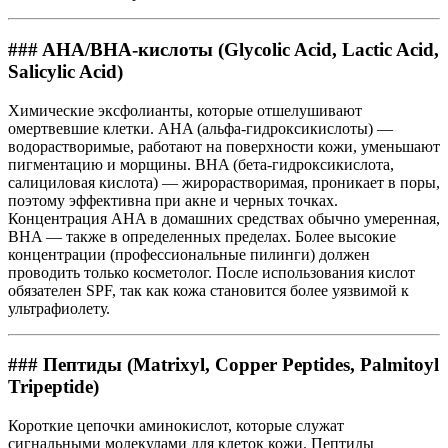
### AHA/BHA-кислоты (Glycolic Acid, Lactic Acid,
Salicylic Acid)
Химические эксфолианты, которые отшелушивают
омертвевшие клетки. AHA (альфа-гидроксикислоты) —
водорастворимые, работают на поверхности кожи, уменьшают
пигментацию и морщины. BHA (бета-гидроксикислота,
салициловая кислота) — жирорастворимая, проникает в поры,
поэтому эффективна при акне и черных точках.
Концентрация AHA в домашних средствах обычно умеренная,
BHA — также в определенных пределах. Более высокие
концентрации (профессиональные пилинги) должен
проводить только косметолог. После использования кислот
обязателен SPF, так как кожа становится более уязвимой к
ультрафиолету.
### Пептиды (Matrixyl, Copper Peptides, Palmitoyl
Tripeptide)
Короткие цепочки аминокислот, которые служат
сигнальными молекулами для клеток кожи. Пептиды