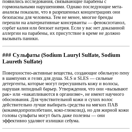
появились исследования, связывающие парабены с
гормональными нарушениями. Однако последующие мета-
анализы показали, что в разрешенных концентрациях они
безопасны для человека. Тем не менее, многие бренды
перешли на альтернативные консерванты — феноксиэтанол,
сорбат калия или бензоат натрия. Если у вас нет доказанной
аллергии на парабены, их присутствие в креме не должно
вызывать паники.
### Сульфаты (Sodium Lauryl Sulfate, Sodium
Laureth Sulfate)
Поверхностно-активные вещества, создающие обильную пену
в шампунях и гелях для душа. SLS и SLES — сильные
детергенты, которые могут пересушивать кожу и волосы,
нарушая липидный барьер. Утверждения, что они «вызывают
рак» или «накапливаются в организме», не имеют научного
обоснования. Для чувствительной кожи и сухих волос
действительно лучше выбирать средства на мягких ПАВ
(кокамидопропилбетаин, коко-глюкозид), но для жирной кожи
головы сульфаты могут быть даже полезны — они
эффективно удаляют излишки себума.