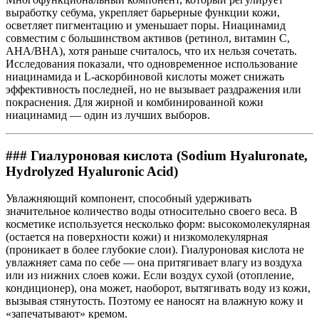
выработку себума, укрепляет барьерные функции кожи,
осветляет пигментацию и уменьшает поры. Ниацинамид
совместим с большинством активов (ретинол, витамин C,
AHA/BHA), хотя раньше считалось, что их нельзя сочетать.
Исследования показали, что одновременное использование
ниацинамида и L-аскорбиновой кислоты может снижать
эффективность последней, но не вызывает раздражения или
покраснения. Для жирной и комбинированной кожи
ниацинамид — один из лучших выборов.
### Гиалуроновая кислота (Sodium Hyaluronate,
Hydrolyzed Hyaluronic Acid)
Увлажняющий компонент, способный удерживать
значительное количество воды относительно своего веса. В
косметике используется несколько форм: высокомолекулярная
(остается на поверхности кожи) и низкомолекулярная
(проникает в более глубокие слои). Гиалуроновая кислота не
увлажняет сама по себе — она притягивает влагу из воздуха
или из нижних слоев кожи. Если воздух сухой (отопление,
кондиционер), она может, наоборот, вытягивать воду из кожи,
вызывая стянутость. Поэтому ее наносят на влажную кожу и
«запечатывают» кремом.