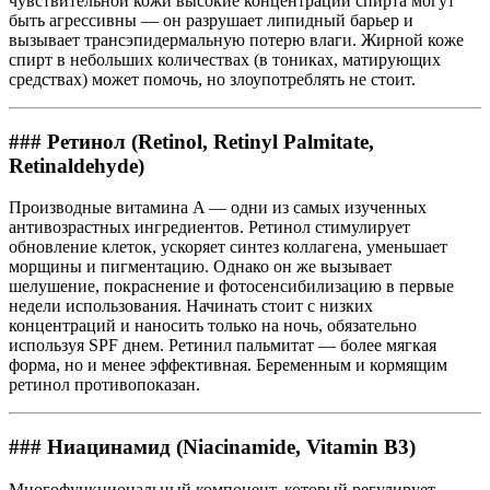
чувствительной кожи высокие концентрации спирта могут
быть агрессивны — он разрушает липидный барьер и
вызывает трансэпидермальную потерю влаги. Жирной коже
спирт в небольших количествах (в тониках, матирующих
средствах) может помочь, но злоупотреблять не стоит.
### Ретинол (Retinol, Retinyl Palmitate,
Retinaldehyde)
Производные витамина A — одни из самых изученных
антивозрастных ингредиентов. Ретинол стимулирует
обновление клеток, ускоряет синтез коллагена, уменьшает
морщины и пигментацию. Однако он же вызывает
шелушение, покраснение и фотосенсибилизацию в первые
недели использования. Начинать стоит с низких
концентраций и наносить только на ночь, обязательно
используя SPF днем. Ретинил пальмитат — более мягкая
форма, но и менее эффективная. Беременным и кормящим
ретинол противопоказан.
### Ниацинамид (Niacinamide, Vitamin B3)
Многофункциональный компонент, который регулирует