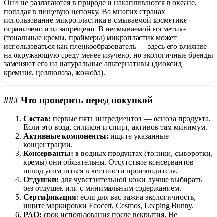
Они не разлагаются в природе и накапливаются в океане,
попадая в пищевую цепочку. Во многих странах
использование микропластика в смываемой косметике
ограничено или запрещено. В несмываемой косметике
(тональные кремы, праймеры) микропластик может
использоваться как пленкообразователь — здесь его влияние
на окружающую среду менее изучено, но экологичные бренды
заменяют его на натуральные альтернативы (диоксид
кремния, целлюлоза, жожоба).
### Что проверить перед покупкой
Состав:
первые пять ингредиентов — основа продукта.
Если это вода, силикон и спирт, активов там минимум.
Активные компоненты:
ищите указанные
концентрации.
Консерванты:
в водных продуктах (тоники, сыворотки,
кремы) они обязательны. Отсутствие консервантов —
повод усомниться в честности производителя.
Отдушки:
для чувствительной кожи лучше выбирать
без отдушек или с минимальным содержанием.
Сертификация:
если для вас важна экологичность,
ищите маркировки Ecocert, Cosmos, Leaping Bunny.
PAO:
срок использования после вскрытия. Не