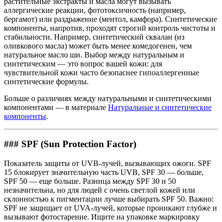
растительные экстракты и масла могут вызывать
аллергические реакции, фототоксичность (например,
бергамот) или раздражение (ментол, камфора). Синтетические
компоненты, напротив, проходят строгий контроль чистоты и
стабильности. Например, синтетический сквалан (из
оливкового масла) может быть менее комедогенен, чем
натуральное масло ши. Выбор между натуральным и
синтетическим — это вопрос вашей кожи: для
чувствительной кожи часто безопаснее гипоаллергенные
синтетические формулы.
Больше о различиях между натуральными и синтетическими
компонентами — в материале
Натуральные и синтетические
компоненты
.
### SPF (Sun Protection Factor)
Показатель защиты от UVB-лучей, вызывающих ожоги. SPF
15 блокирует значительную часть UVB, SPF 30 — больше,
SPF 50 — еще больше. Разница между SPF 30 и 50
незначительна, но для людей с очень светлой кожей или
склонностью к пигментации лучше выбирать SPF 50. Важно:
SPF не защищает от UVA-лучей, которые проникают глубже и
вызывают фотостарение. Ищите на упаковке маркировку