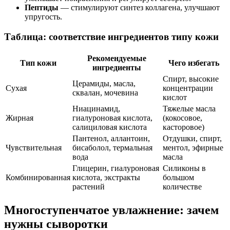
Пептиды
— стимулируют синтез коллагена, улучшают
упругость.
Таблица: соответствие ингредиентов типу кожи
Рекомендуемые
Тип кожи
Чего избегать
ингредиенты
Спирт, высокие
Церамиды, масла,
Сухая
концентрации
сквалан, мочевина
кислот
Ниацинамид,
Тяжелые масла
Жирная
гиалуроновая кислота,
(кокосовое,
салициловая кислота
касторовое)
Пантенол, аллантоин,
Отдушки, спирт,
Чувствительная
бисаболол, термальная
ментол, эфирные
вода
масла
Глицерин, гиалуроновая
Силиконы в
Комбинированная
кислота, экстракты
большом
растений
количестве
Многоступенчатое увлажнение: зачем
нужны сыворотки