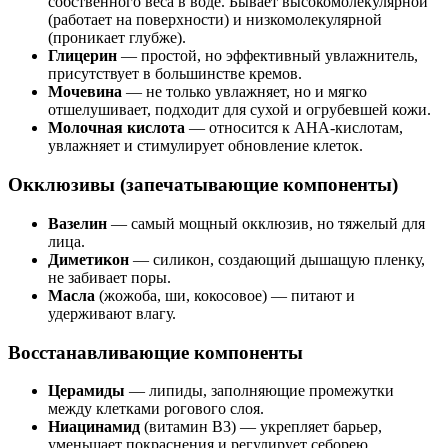
собственного веса в воде. Бывает высокомолекулярной
(работает на поверхности) и низкомолекулярной
(проникает глубже).
Глицерин
— простой, но эффективный увлажнитель,
присутствует в большинстве кремов.
Мочевина
— не только увлажняет, но и мягко
отшелушивает, подходит для сухой и огрубевшей кожи.
Молочная кислота
— относится к AHA-кислотам,
увлажняет и стимулирует обновление клеток.
Окклюзивы (запечатывающие компоненты)
Вазелин
— самый мощный окклюзив, но тяжелый для
лица.
Диметикон
— силикон, создающий дышащую пленку,
не забивает поры.
Масла
(жожоба, ши, кокосовое) — питают и
удерживают влагу.
Восстанавливающие компоненты
Церамиды
— липиды, заполняющие промежутки
между клетками рогового слоя.
Ниацинамид
(витамин B3) — укрепляет барьер,
уменьшает покраснения и регулирует себорею.