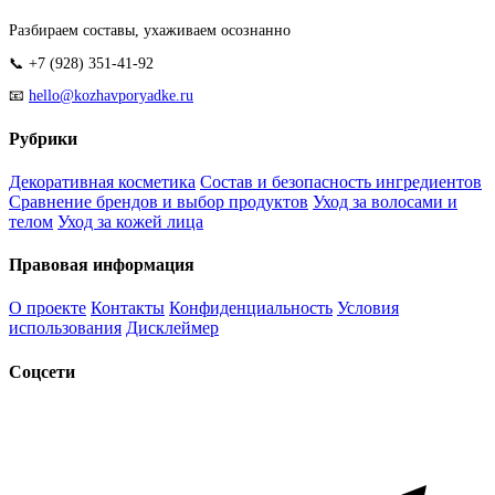
Разбираем составы, ухаживаем осознанно
📞 +7 (928) 351-41-92
📧
hello@kozhavporyadke.ru
Рубрики
Декоративная косметика
Состав и безопасность ингредиентов
Сравнение брендов и выбор продуктов
Уход за волосами и
телом
Уход за кожей лица
Правовая информация
О проекте
Контакты
Конфиденциальность
Условия
использования
Дисклеймер
Соцсети