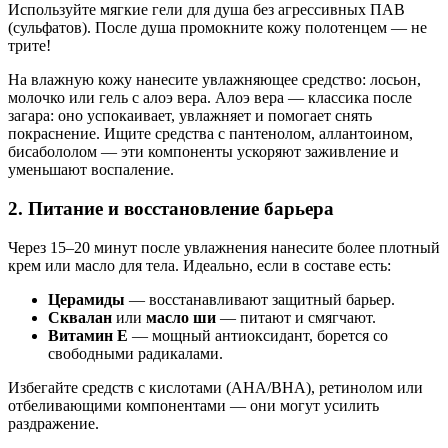
Используйте мягкие гели для душа без агрессивных ПАВ
(сульфатов). После душа промокните кожу полотенцем — не
трите!
На влажную кожу нанесите увлажняющее средство: лосьон,
молочко или гель с алоэ вера. Алоэ вера — классика после
загара: оно успокаивает, увлажняет и помогает снять
покраснение. Ищите средства с пантенолом, аллантоином,
бисабололом — эти компоненты ускоряют заживление и
уменьшают воспаление.
2. Питание и восстановление барьера
Через 15–20 минут после увлажнения нанесите более плотный
крем или масло для тела. Идеально, если в составе есть:
Церамиды
— восстанавливают защитный барьер.
Сквалан
или
масло ши
— питают и смягчают.
Витамин Е
— мощный антиоксидант, борется со
свободными радикалами.
Избегайте средств с кислотами (AHA/BHA), ретинолом или
отбеливающими компонентами — они могут усилить
раздражение.