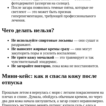
фотодерматит (аллергия на солнце).
После загара появились темные пятна, которые не
светлеют — это может быть признак
гиперпигментации, требующей профессионального
лечения.
Чего делать нельзя?
Не используйте спиртовые лосьоны
— они сушат и
раздражают.
Не наносите жирные кремы сразу
— они могут
закупорить поры и усилить воспаление.
Не трите кожу мочалкой
— это травмирует и так
чувствительный эпидермис.
Не загорайте повторно
, пока кожа не восстановится.
Мини-кейс: как я спасла кожу после
отпуска
Прошлым летом я вернулась с моря с легким покраснением на
плечах и спине. Думала, обойдусь обычным кремом, но через
два дня кожа начала шелушиться, а загар сошел неравномерно.
Пришлось экстренно менять рутину: купила гель с алоэ и