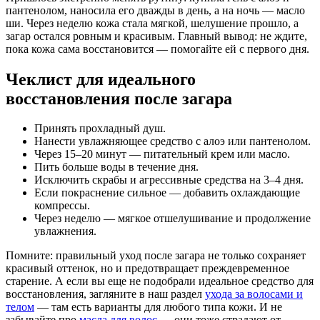
пантенолом, наносила его дважды в день, а на ночь — масло
ши. Через неделю кожа стала мягкой, шелушение прошло, а
загар остался ровным и красивым. Главный вывод: не ждите,
пока кожа сама восстановится — помогайте ей с первого дня.
Чеклист для идеального
восстановления после загара
Принять прохладный душ.
Нанести увлажняющее средство с алоэ или пантенолом.
Через 15–20 минут — питательный крем или масло.
Пить больше воды в течение дня.
Исключить скрабы и агрессивные средства на 3–4 дня.
Если покраснение сильное — добавить охлаждающие
компрессы.
Через неделю — мягкое отшелушивание и продолжение
увлажнения.
Помните: правильный уход после загара не только сохраняет
красивый оттенок, но и предотвращает преждевременное
старение. А если вы еще не подобрали идеальное средство для
восстановления, загляните в наш раздел
ухода за волосами и
телом
— там есть варианты для любого типа кожи. И не
забывайте про
масла для волос
— они тоже страдают от