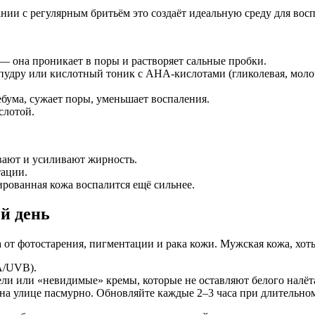
нии с регулярным бритьём это создаёт идеальную среду для вос
 она проникает в поры и растворяет сальные пробки.
пудру или кислотный тоник с AHA-кислотами (гликолевая, моло
бума, сужает поры, уменьшает воспаления.
слотой.
ают и усиливают жирность.
ации.
рованная кожа воспалится ещё сильнее.
й день
от фотостарения, пигментации и рака кожи. Мужская кожа, хоть 
A/UVB).
и или «невидимые» кремы, которые не оставляют белого налёт
на улице пасмурно. Обновляйте каждые 2–3 часа при длительно