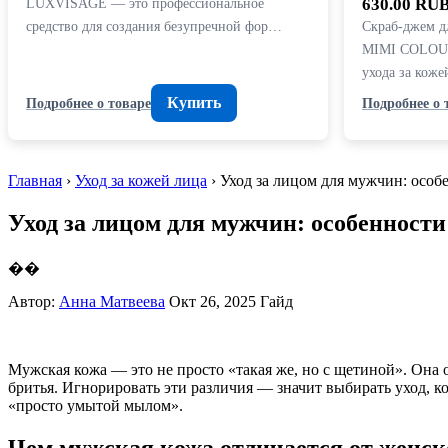
LUXVISAGE — это профессиональное
630.00 RU
средство для создания безупречной фор…
Скраб-джем д
MIMI COLOUR
ухода за кож
Купить
Подробнее о товаре
Подробнее о 
Главная
›
Уход за кожей лица
› Уход за лицом для мужчин: осо
Уход за лицом для мужчин: особенности
��
Автор:
Анна Матвеева
Окт 26, 2025
Гайд
Мужская кожа — это не просто «такая же, но с щетиной». Она о
бритья. Игнорировать эти различия — значит выбирать уход, кот
«просто умытой мылом».
Чем мужская кожа отличается от женск