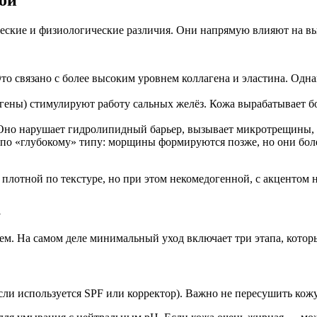
ческие и физиологические различия. Они напрямую влияют на в
о связано с более высоким уровнем коллагена и эластина. Одна
ны) стимулируют работу сальных желёз. Кожа вырабатывает бо
Оно нарушает гидролипидный барьер, вызывает микротрещины, су
по «глубокому» типу: морщины формируются позже, но они более
плотной по текстуре, но при этом некомедогенной, с акцентом н
а
ем. На самом деле минимальный уход включает три этапа, котор
сли используется SPF или корректор). Важно не пересушить кожу