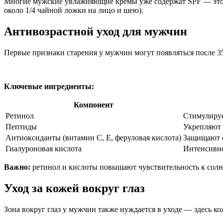
Многие мужские увлажняющие кремы уже содержат SPF — это у
около 1/4 чайной ложки на лицо и шею).
Антивозрастной уход для мужчин
Первые признаки старения у мужчин могут появляться после 3
Ключевые ингредиенты:
Компонент
Ретинол
Стимулируе
Пептиды
Укрепляют 
Антиоксиданты (витамин C, E, феруловая кислота)
Защищают о
Гиалуроновая кислота
Интенсивн
Важно:
ретинол и кислоты повышают чувствительность к солнцу
Уход за кожей вокруг глаз
Зона вокруг глаз у мужчин также нуждается в уходе — здесь к