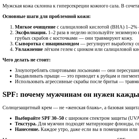
Мужская кожа склонна к гиперсекреции кожного сала. В сочета
Основные шаги для проблемной кожи:
Мягкое очищение
с салициловой кислотой (BHA) 1–2% —
Эксфолиация.
1–2 раза в неделю используйте энзимную 
грубых скрабов с косточками — они травмируют кожу.
Сыворотка с ниацинамидом
— регулирует выработку се
Увлажнение
лёгким гелем с цинком или салициловой ки
Чего делать не стоит:
Злоупотреблять спиртовыми лосьонами — они пересушив
Выдавливать прыщи — это приводит к рубцам и пигмент
Использовать агрессивные скрабы после бритья — травми
SPF: почему мужчинам он нужен кажды
Солнцезащитный крем — не «женская блажь», а базовая защита 
Выбирайте SPF 30–50
с широким спектром защиты (UV
Текстура.
Для мужчин подходят матирующие флюиды, гел
Нанесение.
Каждое утро, даже если вы в помещении или 