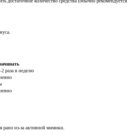
ь достаточное количество средства (обычно рекомендуется
нуса.
начинать
–2 раза в неделю
дневно
м
дневно
я рано из-за активной мимики.