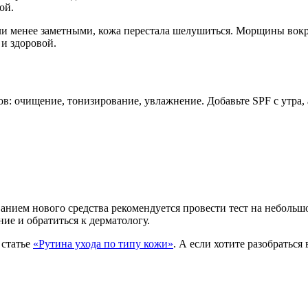
ой.
ли менее заметными, кожа перестала шелушиться. Морщины вокру
и здоровой.
в: очищение, тонизирование, увлажнение. Добавьте SPF с утра, 
анием нового средства рекомендуется провести тест на небольш
ие и обратиться к дерматологу.
 статье
«Рутина ухода по типу кожи»
. А если хотите разобраться 