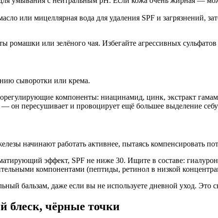
для умывания с нейтральным pH. Если кожа очень жирная — мож
асло или мицеллярная вода для удаления SPF и загрязнений, зат
ты ромашки или зелёного чая. Избегайте агрессивных сульфатов 
ению сыворотки или крема.
орегулирующие компоненты: ниацинамид, цинк, экстракт гамам
.) — он пересушивает и провоцирует ещё большее выделение себу
железы начинают работать активнее, пытаясь компенсировать по
, матирующий эффект, SPF не ниже 30. Ищите в составе: гиалур
ительными компонентами (пептиды, ретинол в низкой концентра
ный бальзам, даже если вы не используете дневной уход. Это 
й блеск, чёрные точки