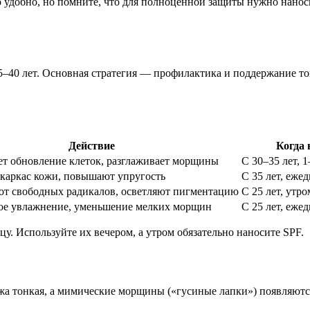
добно, но помните, что для полноценной защиты нужно наносит
5–40 лет. Основная стратегия — профилактика и поддержание то
Действие
Когда 
т обновление клеток, разглаживает морщины
С 30–35 лет, 1
каркас кожи, повышают упругость
С 35 лет, еже
т свободных радикалов, осветляют пигментацию
С 25 лет, утро
ое увлажнение, уменьшение мелких морщин
С 25 лет, еже
. Используйте их вечером, а утром обязательно наносите SPF.
ожа тонкая, а мимические морщины («гусиные лапки») появляютс