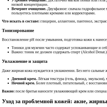
Утреннее очищение.
Достаточно мягкой пенки или геля 
низкой концентрации.
Вечернее очищение.
Двухфазное: сначала гидрофильное м
пользуетесь плотными кремами или корректорами.
Что искать в составе:
глицерин, аллантоин, пантенол, экстрак
Тонизирование
Восстановление pH после умывания, подготовка кожи к нанес
Тоники для мужчин часто содержат успокаивающие и себ
Важно: тоник не должен содержать спирт (Alcohol Denat
Увлажнение и защита
Даже жирная кожа нуждается в увлажнении. Без него сальные 
Дневной крем.
Лёгкая текстура (гель, флюид, эмульсия)
Ночной крем.
Более плотный, питательный, с восстанов
Важно:
после бритья наносите увлажняющий крем или специаль
Уход за проблемной кожей: акне, жирны