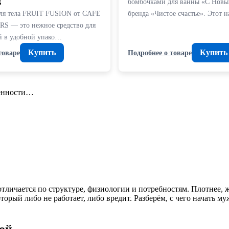
B
бомбочками для ванны «С Новы
ля тела FRUIT FUSION от CAFE
бренда «Чистое счастье». Этот 
S — это нежное средство для
ей в удобной упако…
Купить
Купить
товаре
Подробнее о товаре
бенности…
тличается по структуре, физиологии и потребностям. Плотнее, ж
орый либо не работает, либо вредит. Разберём, с чего начать му
ой