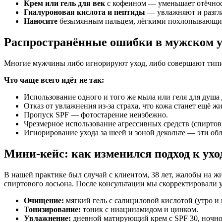
Крем или гель для век
с кофеином — уменьшает отёчнос
Гиалуроновая кислота и пептиды
— увлажняют и разгл
Наносите
безымянным пальцем, лёгкими похлопывающими
Распространённые ошибки в мужском у
Многие мужчины либо игнорируют уход, либо совершают типи
Что чаще всего идёт не так:
Использование одного и того же мыла или геля для душа
Отказ от увлажнения из-за страха, что кожа станет ещё ж
Пропуск SPF — фотостарение неизбежно.
Чрезмерное использование агрессивных средств (спиртов
Игнорирование ухода за шеей и зоной декольте — эти обл
Мини-кейс: как изменился подход к ухо
В нашей практике был случай с клиентом, 38 лет, жалобы на 
спиртового лосьона. После консультации мы скорректировали у
Очищение:
мягкий гель с салициловой кислотой (утро и 
Тонизирование:
тоник с ниацинамидом и цинком.
Увлажнение:
дневной матирующий крем с SPF 30, ночно