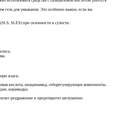
но использовать средства с салициловой кислотой (BHA) в
ем гель для умывания. Это особенно важно, если вы
(SLS, SLES) при склонности к сухости.
елиса.
ма.
терю влаги.
оновая кислота, ниацинамид, себорегулирующие компоненты.
ции, керамиды).
снизит раздражение и предотвратит шелушение.