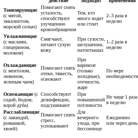
действие
подходит
применения
Помогают снять
Тонизирующие
усталость,
Тем, кто
(с мятой,
2–3 раза в
способствуют
много ходит
эвкалиптом,
неделю
улучшению
или стоит
морской солью)
кровообращения
Увлажняющие
Смягчают,
При сухости,
(с маслами,
1–2 раза в
питают сухую
шелушении,
глицерином,
неделю
кожу
натоптышах
молоком)
При
Охлаждающие
варикозе
Помогают снять
(с ментолом,
(только
По мере
отеки, тяжесть,
лимоном,
холодные),
необходимост
освежают
зеленым чаем)
отечности,
жаре
Освежающие
(с
Способствуют
При
Не чаще 1 раза
содой, йодом,
дезинфекции,
повышенной
в неделю
корой дуба)
подсушивают
потливости
Расслабляющие
Для
Помогают снять
(с лавандой,
вечернего
Ежедневно
стресс,
ромашкой,
ухода, при
или через день
успокаивают
хвоей)
бессоннице