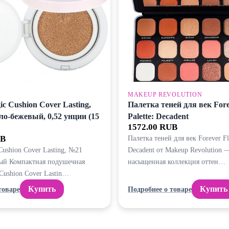
MAKEUP REVOLUTION
ic Cushion Cover Lasting,
Палетка теней для век Fore
ло-бежевый, 0,52 унции (15
Palette: Decadent
1572.00 RUB
UB
Палетка теней для век Forever Fla
Cushion Cover Lasting, №21
Decadent от Makeup Revolution 
ый Компактная подушечная
насыщенная коллекция оттен…
Cushion Cover Lastin…
Купить
Купить
товаре
Подробнее о товаре