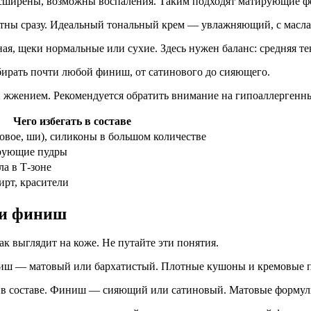
 расширены, возможны воспаления. Таким подходят матирующие
етны сразу. Идеальный тональный крем — увлажняющий, с мас
ая, щеки нормальные или сухие. Здесь нужен баланс: средняя те
бирать почти любой финиш, от сатинового до сияющего.
 жжением. Рекомендуется обратить внимание на гипоаллергенны
Чего избегать в составе
овое, ши), силиконы в большом количестве
рующие пудры
а в Т-зоне
ирт, красители
 и финиш
к выглядит на коже. Не путайте эти понятия.
ш — матовый или бархатистый. Плотные кушоны и кремовые па
 в составе. Финиш — сияющий или сатиновый. Матовые формул