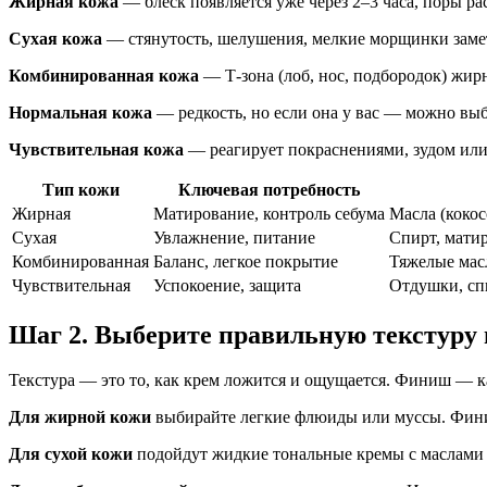
Жирная кожа
— блеск появляется уже через 2–3 часа, поры
Сухая кожа
— стянутость, шелушения, мелкие морщинки зам
Комбинированная кожа
— Т-зона (лоб, нос, подбородок) жирн
Нормальная кожа
— редкость, но если она у вас — можно вы
Чувствительная кожа
— реагирует покраснениями, зудом или
Тип кожи
Ключевая потребность
Жирная
Матирование, контроль себума
Масла (кокос
Сухая
Увлажнение, питание
Спирт, мати
Комбинированная
Баланс, легкое покрытие
Тяжелые масл
Чувствительная
Успокоение, защита
Отдушки, сп
Шаг 2. Выберите правильную текстуру
Текстура — это то, как крем ложится и ощущается. Финиш — ка
Для жирной кожи
выбирайте легкие флюиды или муссы. Фини
Для сухой кожи
подойдут жидкие тональные кремы с маслами