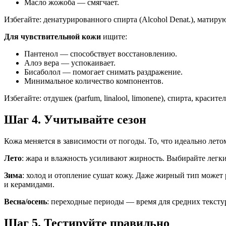
Масло жожоба — смягчает.
Избегайте: денатурированного спирта (Alcohol Denat.), матиру
Для чувствительной кожи
ищите:
Пантенол — способствует восстановлению.
Алоэ вера — успокаивает.
Бисаболол — помогает снимать раздражение.
Минимальное количество компонентов.
Избегайте: отдушек (parfum, linalool, limonene), спирта, красите
Шаг 4. Учитывайте сезон
Кожа меняется в зависимости от погоды. То, что идеально лето
Лето
: жара и влажность усиливают жирность. Выбирайте лег
Зима
: холод и отопление сушат кожу. Даже жирный тип может
и керамидами.
Весна/осень
: переходные периоды — время для средних текст
Шаг 5. Тестируйте правильно