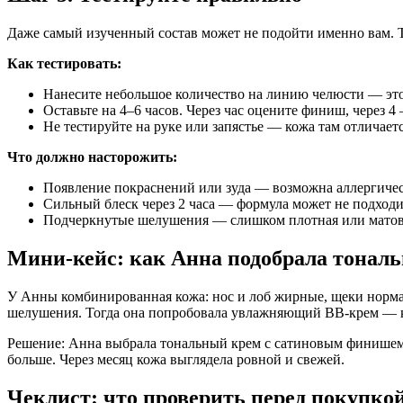
Даже самый изученный состав может не подойти именно вам. Т
Как тестировать:
Нанесите небольшое количество на линию челюсти — это 
Оставьте на 4–6 часов. Через час оцените финиш, через 4
Не тестируйте на руке или запястье — кожа там отличаетс
Что должно насторожить:
Появление покраснений или зуда — возможна аллергичес
Сильный блеск через 2 часа — формула может не подходи
Подчеркнутые шелушения — слишком плотная или матова
Мини-кейс: как Анна подобрала тонал
У Анны комбинированная кожа: нос и лоб жирные, щеки норма
шелушения. Тогда она попробовала увлажняющий BB-крем — к 
Решение: Анна выбрала тональный крем с сатиновым финишем и 
больше. Через месяц кожа выглядела ровной и свежей.
Чеклист: что проверить перед покупко