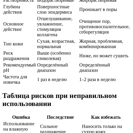
Растворимость
Водорастворимые
Жирорастворимая
Глубина
Поверхностные
Проникает в поры
действия
слои эпидермиса
Отшелушивание,
Очищение пор,
Основное
увлажнение,
противовоспалительное,
действие
стимуляция
себорегуляция
коллагена
Сухая, возрастная,
Жирная, проблемная,
Тип кожи
нормальная
комбинированная
Риск
Выше (особенно
Ниже, но может сушить
раздражения
гликолевая)
Рекомендуемый
Определённый
Определённый
pH
диапазон
диапазон
Частота для
1 раз в неделю
1–2 раза в неделю
новичка
Таблица рисков при неправильном
использовании
Ошибка
Последствие
Как избежать
Использование
Сильное
Наносить только на
на влажную
раздражение
сухую кожу