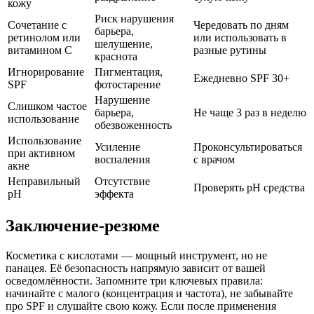
кожу
Риск нарушения
Сочетание с
Чередовать по дням
барьера,
ретинолом или
или использовать в
шелушение,
витамином C
разные рутины
краснота
Игнорирование
Пигментация,
Ежедневно SPF 30+
SPF
фотостарение
Нарушение
Слишком частое
барьера,
Не чаще 3 раз в неделю
использование
обезвоженность
Использование
Усиление
Проконсультироваться
при активном
воспаления
с врачом
акне
Неправильный
Отсутствие
Проверять pH средства
pH
эффекта
Заключение-резюме
Косметика с кислотами — мощный инструмент, но не
панацея. Её безопасность напрямую зависит от вашей
осведомлённости. Запомните три ключевых правила:
начинайте с малого (концентрация и частота), не забывайте
про SPF и слушайте свою кожу. Если после применения