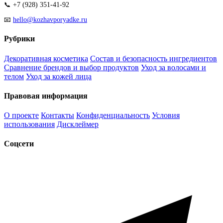
📞 +7 (928) 351-41-92
📧
hello@kozhavporyadke.ru
Рубрики
Декоративная косметика
Состав и безопасность ингредиентов
Сравнение брендов и выбор продуктов
Уход за волосами и
телом
Уход за кожей лица
Правовая информация
О проекте
Контакты
Конфиденциальность
Условия
использования
Дисклеймер
Соцсети