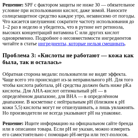
Решение:
SPF с фактором защиты не ниже 30 — обязательное
условие при использовании кислот, даже зимой. Наносите
солнцезащитное средство каждое утро, независимо от погоды.
Что касается шелушения: сократите частоту использования до
1–2 раз в неделю и убедитесь, что в рутине нет ретинола,
высоких концентраций витамина C или других кислот
одновременно. Подробнее о несовместимости ингредиентов
читайте в статье
ингредиенты, которые нельзя смешивать
.
Проблема 3: «Кислоты не работают — кожа как
была, так и осталась»
Обратная сторона медали: пользователи не видят эффекта.
Чаще всего это происходит из-за неправильного pH. Для того
чтобы кислота работала, pH средства должен быть ниже pKa
кислоты. Для AHA-кислот оптимальный pH — в
определённом диапазоне, для BHA — в определённом
диапазоне. В косметике с нейтральным pH (близким к pH
кожи 5,5) кислоты могут не отшелушивать, а лишь увлажнять.
Но производители не всегда указывают pH на упаковке.
Решение:
Ищите информацию на официальном сайте бренда
или в описании товара. Если pH не указан, можно измерить
его самостоятельно с помощью pH-метра или тест-полосок.