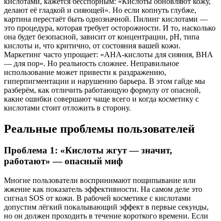
кислотами, кажется бесспорным: «Кислоты обновляют кожу,
делают её гладкой и сияющей». Но если копнуть глубже,
картина перестаёт быть однозначной. Пилинг кислотами —
это процедура, которая требует осторожности. И то, насколько
она будет безопасной, зависит от концентрации, pH, типа
кислоты и, что критично, от состояния вашей кожи.
Маркетинг часто упрощает: «AHA-кислоты для сияния, BHA
— для пор». Но реальность сложнее. Неправильное
использование может привести к раздражению,
гиперпигментации и нарушению барьера. В этом гайде мы
разберём, как отличить работающую формулу от опасной,
какие ошибки совершают чаще всего и когда косметику с
кислотами стоит отложить в сторону.
Реальные проблемы пользователей
Проблема 1: «Кислоты жгут — значит,
работают» — опасный миф
Многие пользователи воспринимают пощипывание или
жжение как показатель эффективности. На самом деле это
сигнал SOS от кожи. В рабочей косметике с кислотами
допустим лёгкий покалывающий эффект в первые секунды,
но он должен проходить в течение короткого времени. Если