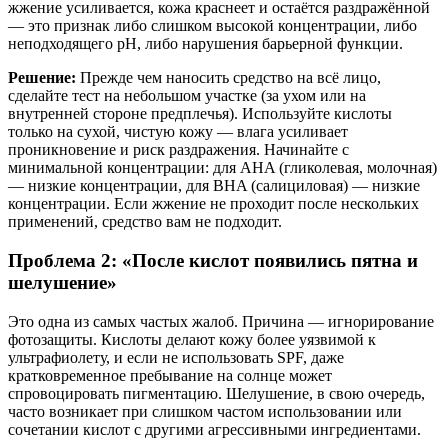
жжение усиливается, кожа краснеет и остаётся раздражённой
— это признак либо слишком высокой концентрации, либо
неподходящего pH, либо нарушения барьерной функции.
Решение:
Прежде чем наносить средство на всё лицо,
сделайте тест на небольшом участке (за ухом или на
внутренней стороне предплечья). Используйте кислоты
только на сухой, чистую кожу — влага усиливает
проникновение и риск раздражения. Начинайте с
минимальной концентрации: для AHA (гликолевая, молочная)
— низкие концентрации, для BHA (салициловая) — низкие
концентрации. Если жжение не проходит после нескольких
применений, средство вам не подходит.
Проблема 2: «После кислот появились пятна и
шелушение»
Это одна из самых частых жалоб. Причина — игнорирование
фотозащиты. Кислоты делают кожу более уязвимой к
ультрафиолету, и если не использовать SPF, даже
кратковременное пребывание на солнце может
спровоцировать пигментацию. Шелушение, в свою очередь,
часто возникает при слишком частом использовании или
сочетании кислот с другими агрессивными ингредиентами.