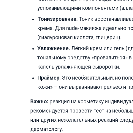
успокаивающими компонентами (аллан
Тонизирование.
Тоник восстанавливае
крема. Для nude-макияжа идеально п
(гиалуроновая кислота, глицерин).
Увлажнение.
Лёгкий крем или гель (дл
тональному средству «провалиться» в 
капель увлажняющей сыворотки.
Праймер.
Это необязательный, но пол
кожи» — они выравнивают рельеф и п
Важно:
реакция на косметику индивидуа
рекомендуется провести тест на неболь
или других нежелательных реакций следу
дерматологу.