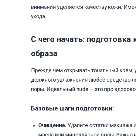
внимания уделяется качеству кожи. Имен
ухода.
С чего начать: подготовка
образа
Прежде чем открывать тональный крем, уб
должного увлажнения любое средство л
поры. Идеальный nude — это про здоровое
Базовые шаги подготовки:
Очищение.
Удалите остатки макияжа 
масла или мицеллярной воды. Важно н