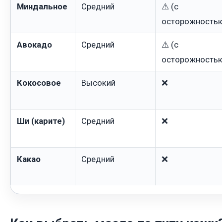
Миндальное
Средний
⚠️ (с
осторожность
Авокадо
Средний
⚠️ (с
осторожность
Кокосовое
Высокий
❌
Ши (карите)
Средний
❌
Какао
Средний
❌