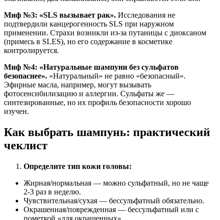
Миф №3: «SLS вызывает рак».
Исследования не
подтвердили канцерогенность SLS при наружном
применении. Страхи возникли из-за путаницы с диоксаном
(примесь в SLES), но его содержание в косметике
контролируется.
Миф №4: «Натуральные шампуни без сульфатов
безопаснее».
«Натуральный» не равно «безопасный».
Эфирные масла, например, могут вызывать
фотосенсибилизацию и аллергии. Сульфаты же —
синтезированные, но их профиль безопасности хорошо
изучен.
Как выбрать шампунь: практический
чеклист
Определите тип кожи головы:
Жирная/нормальная — можно сульфатный, но не чаще
2-3 раз в неделю.
Чувствительная/сухая — бессульфатный обязательно.
Окрашенная/поврежденная — бессульфатный или с
пометкой «для окрашенных».