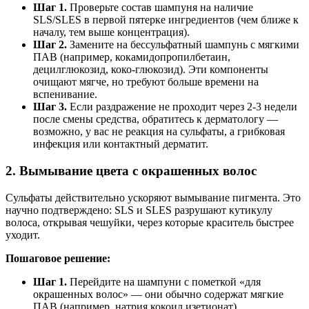
Шаг 1.
Проверьте состав шампуня на наличие
SLS/SLES в первой пятерке ингредиентов (чем ближе к
началу, тем выше концентрация).
Шаг 2.
Замените на бессульфатный шампунь с мягкими
ПАВ (например, кокамидопропилбетаин,
децилглюкозид, коко-глюкозид). Эти компоненты
очищают мягче, но требуют больше времени на
вспенивание.
Шаг 3.
Если раздражение не проходит через 2-3 недели
после смены средства, обратитесь к дерматологу —
возможно, у вас не реакция на сульфаты, а грибковая
инфекция или контактный дерматит.
2. Вымывание цвета с окрашенных волос
Сульфаты действительно ускоряют вымывание пигмента. Это
научно подтверждено: SLS и SLES разрушают кутикулу
волоса, открывая чешуйки, через которые краситель быстрее
уходит.
Пошаговое решение:
Шаг 1.
Перейдите на шампуни с пометкой «для
окрашенных волос» — они обычно содержат мягкие
ПАВ (например, натрия кокоил изетионат).