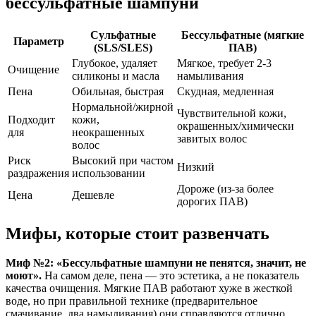
бессульфатные шампуни
Сульфатные
Бессульфатные (мягкие
Параметр
(SLS/SLES)
ПАВ)
Глубокое, удаляет
Мягкое, требует 2-3
Очищение
силиконы и масла
намыливания
Пена
Обильная, быстрая
Скудная, медленная
Нормальной/жирной
Чувствительной кожи,
Подходит
кожи,
окрашенных/химически
для
неокрашенных
завитых волос
волос
Риск
Высокий при частом
Низкий
раздражения
использовании
Дороже (из-за более
Цена
Дешевле
дорогих ПАВ)
Мифы, которые стоит развенчать
Миф №2: «Бессульфатные шампуни не пенятся, значит, не
моют».
На самом деле, пена — это эстетика, а не показатель
качества очищения. Мягкие ПАВ работают хуже в жесткой
воде, но при правильной технике (предварительное
смачивание, два намыливания) они справляются отлично.