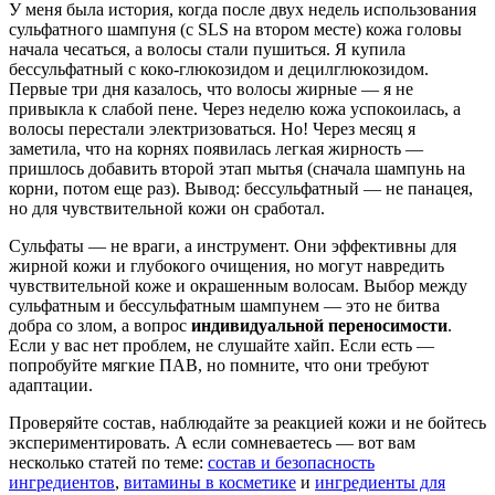
У меня была история, когда после двух недель использования
сульфатного шампуня (с SLS на втором месте) кожа головы
начала чесаться, а волосы стали пушиться. Я купила
бессульфатный с коко-глюкозидом и децилглюкозидом.
Первые три дня казалось, что волосы жирные — я не
привыкла к слабой пене. Через неделю кожа успокоилась, а
волосы перестали электризоваться. Но! Через месяц я
заметила, что на корнях появилась легкая жирность —
пришлось добавить второй этап мытья (сначала шампунь на
корни, потом еще раз). Вывод: бессульфатный — не панацея,
но для чувствительной кожи он сработал.
Сульфаты — не враги, а инструмент. Они эффективны для
жирной кожи и глубокого очищения, но могут навредить
чувствительной коже и окрашенным волосам. Выбор между
сульфатным и бессульфатным шампунем — это не битва
добра со злом, а вопрос
индивидуальной переносимости
.
Если у вас нет проблем, не слушайте хайп. Если есть —
попробуйте мягкие ПАВ, но помните, что они требуют
адаптации.
Проверяйте состав, наблюдайте за реакцией кожи и не бойтесь
экспериментировать. А если сомневаетесь — вот вам
несколько статей по теме:
состав и безопасность
ингредиентов
,
витамины в косметике
и
ингредиенты для