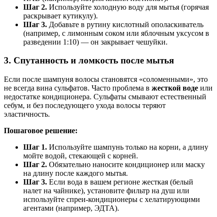
Шаг 2.
Используйте холодную воду для мытья (горячая
раскрывает кутикулу).
Шаг 3.
Добавьте в рутину кислотный ополаскиватель
(например, с лимонным соком или яблочным уксусом в
разведении 1:10) — он закрывает чешуйки.
3. Спутанность и ломкость после мытья
Если после шампуня волосы становятся «соломенными», это
не всегда вина сульфатов. Часто проблема в
жесткой воде
или
недостатке кондиционера. Сульфаты смывают естественный
себум, и без последующего ухода волосы теряют
эластичность.
Пошаговое решение:
Шаг 1.
Используйте шампунь только на корни, а длину
мойте водой, стекающей с корней.
Шаг 2.
Обязательно наносите кондиционер или маску
на длину после каждого мытья.
Шаг 3.
Если вода в вашем регионе жесткая (белый
налет на чайнике), установите фильтр на душ или
используйте спреи-кондиционеры с хелатирующими
агентами (например, ЭДТА).