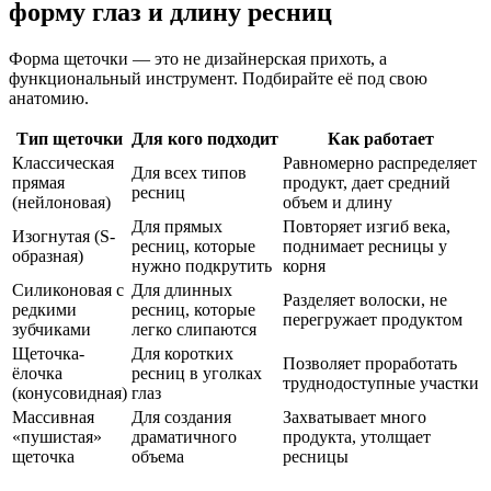
форму глаз и длину ресниц
Форма щеточки — это не дизайнерская прихоть, а
функциональный инструмент. Подбирайте её под свою
анатомию.
Тип щеточки
Для кого подходит
Как работает
Классическая
Равномерно распределяет
Для всех типов
прямая
продукт, дает средний
ресниц
(нейлоновая)
объем и длину
Для прямых
Повторяет изгиб века,
Изогнутая (S-
ресниц, которые
поднимает ресницы у
образная)
нужно подкрутить
корня
Силиконовая с
Для длинных
Разделяет волоски, не
редкими
ресниц, которые
перегружает продуктом
зубчиками
легко слипаются
Щеточка-
Для коротких
Позволяет проработать
ёлочка
ресниц в уголках
труднодоступные участки
(конусовидная)
глаз
Массивная
Для создания
Захватывает много
«пушистая»
драматичного
продукта, утолщает
щеточка
объема
ресницы