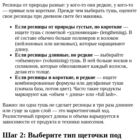
Ресницы от природы разные: у кого-то они редкие, у кого-то
— прямые или короткие. Прежде чем выбирать тушь, оцените
свои ресницы при дневном свете без макияжа.
Если ресницы от природы густые, но короткие
—
ищите тушь с пометкой «удлиняющая» (lengthening). В
её составе обычно больше полимеров и волокон
(нейлоновых или шелковых), которые наращивают
длину.
Если ресницы длинные, но редкие
— выбирайте
«объемную» (volumizing) тушь. В ней больше восков и
силиконов, которые обволакивают каждый волосок,
делая его толще.
Если ресницы и короткие, и редкие
— ищите
комбинированные формулы или двухфазные туши
(сначала база, потом цвет). Часто такие продукты
маркируют как «объем + длина» или «full lash».
Важно: ни одна тушь не сделает ресницы в три раза длиннее
или гуще за один слой — это маркетинговый ход.
Реалистичный прирост длины и объема варьируется в
зависимости от продукта и техники нанесения.
Шаг 2: Выберите тип щеточки под