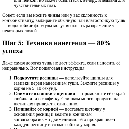
или пенкой, но может осыпаться к вечеру. Идеальна для
чувствительных глаз.
Совет: если вы носите линзы или у вас склонность к
конъюнктивиту, выбирайте обычную или влагостойкую тушь
— водостойкие формулы могут вызывать раздражение у
некоторых людей.
Шаг 5: Техника нанесения — 80%
успеха
Даже самая дорогая тушь не даст эффекта, если наносить её
неправильно. Вот пошаговая инструкция.
Подкрутите ресницы
— используйте щипцы для
завивки перед нанесением туши. Зажмите ресницы у
корня на 5–10 секунд.
Снимите излишки с щеточки
— промокните её о край
тюбика или о салфетку. Слишком много продукта на
щетинках приведет к слипанию.
Начинайте от корней
— поставьте щеточку у
основания ресниц и ведите к кончикам
зигзагообразными движениями. Это прокрашивает
каждую ресницу и создает объем у корня.