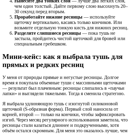
Нанесите два тонких слоя
— лучше два легких слоя,
чем один толстый. Дайте первому слою высохнуть 20–
30 секунд перед вторым.
Проработайте нижние ресницы
— используйте
щеточку вертикально, касаясь только кончиков. Или
возьмите отдельную тонкую кисть для нижних ресниц.
Разделите слипшиеся ресницы
— пока тушь не
застыла, пройдитесь чистой щеточкой для бровей или
специальным гребешком.
Мини-кейс: как я выбрала тушь для
прямых и редких ресниц
У меня от природы прямые и негустые ресницы. Долгое
время я покупала объемные туши с массивными щеточками
— результат был плачевным: ресницы слипались в «паучьи
лапки» и выглядели тяжелыми. Тогда я сменила стратегию.
Я выбрала удлиняющую тушь с изогнутой силиконовой
щеточкой (S-образная форма). Первый слой наносила от
корней, второй — только на кончики, чтобы зафиксировать
изгиб. Через месяц регулярного использования заметила, что
ресницы стали казаться длиннее и подкрученными, хотя
объём остался скромным. Для меня это оказалось лучше, чем