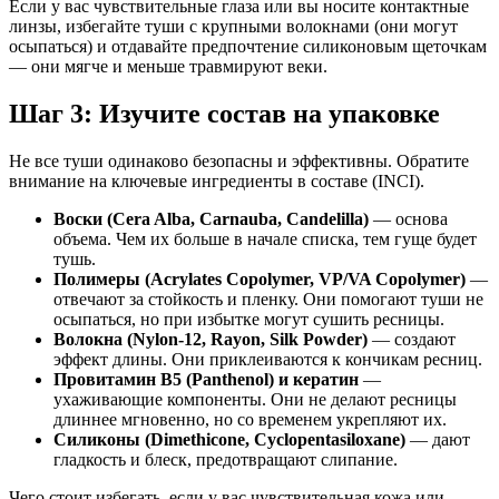
Если у вас чувствительные глаза или вы носите контактные
линзы, избегайте туши с крупными волокнами (они могут
осыпаться) и отдавайте предпочтение силиконовым щеточкам
— они мягче и меньше травмируют веки.
Шаг 3: Изучите состав на упаковке
Не все туши одинаково безопасны и эффективны. Обратите
внимание на ключевые ингредиенты в составе (INCI).
Воски (Cera Alba, Carnauba, Candelilla)
— основа
объема. Чем их больше в начале списка, тем гуще будет
тушь.
Полимеры (Acrylates Copolymer, VP/VA Copolymer)
—
отвечают за стойкость и пленку. Они помогают туши не
осыпаться, но при избытке могут сушить ресницы.
Волокна (Nylon-12, Rayon, Silk Powder)
— создают
эффект длины. Они приклеиваются к кончикам ресниц.
Провитамин B5 (Panthenol) и кератин
—
ухаживающие компоненты. Они не делают ресницы
длиннее мгновенно, но со временем укрепляют их.
Силиконы (Dimethicone, Cyclopentasiloxane)
— дают
гладкость и блеск, предотвращают слипание.
Чего стоит избегать, если у вас чувствительная кожа или