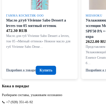
ГАММА КОСМЕТИК ООО
MEISHOKU
Масло д/губ Vivienne Sabo Dessert a
Увлажняющ
levres тон 05 мятный оттенок
эссенция Mo
472.30 RUB
SPF50 PA +
Масло для губ Vivienne Sabo Dessert a levres,
охра
тон 05 «Мятный оттенок» Нежное масло для
2622.00 R
губ Vivienne Sabo Desse…
Представляе
Увлажняющий
Essence Crea
б…
Купить
Подробнее о товаре
Подробнее о 
Кожа в порядке
Разбираем составы, ухаживаем осознанно
📞 +7 (928) 351-41-92