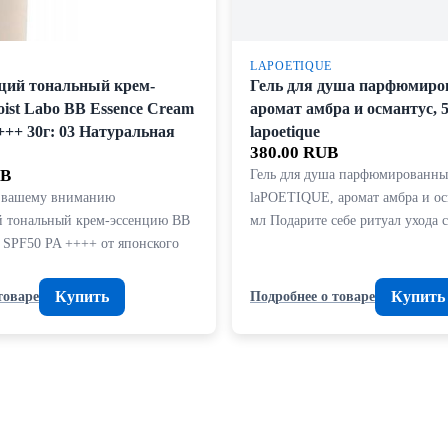
LAPOETIQUE
ий тональный крем-
Гель для душа парфюмиро
ist Labo BB Essence Cream
аромат амбра и османтус, 5
+++ 30г: 03 Натуральная
lapoetique
380.00 RUB
UB
Гель для душа парфюмированн
м вашему вниманию
laPOETIQUE, аромат амбра и ос
 тональный крем-эссенцию BB
мл Подарите себе ритуал ухода
m SPF50 PA ++++ от японского
Купить
Купить
товаре
Подробнее о товаре