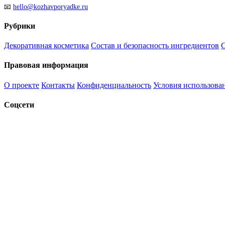
📧
hello@kozhavporyadke.ru
Рубрики
Декоративная косметика
Состав и безопасность ингредиентов
С
Правовая информация
О проекте
Контакты
Конфиденциальность
Условия использова
Соцсети