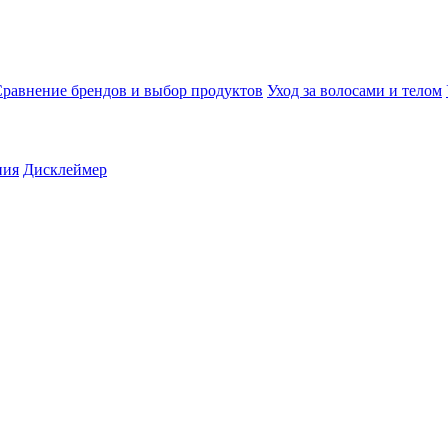
равнение брендов и выбор продуктов
Уход за волосами и телом
ния
Дисклеймер