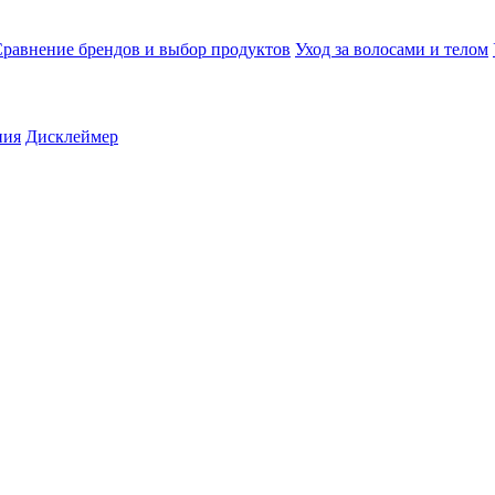
равнение брендов и выбор продуктов
Уход за волосами и телом
ния
Дисклеймер