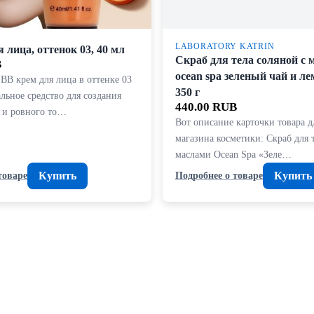
LABORATORY KATRIN
 лица, оттенок 03, 40 мл
Скраб для тела соляной с 
B
ocean spa зеленый чай и ле
BB крем для лица в оттенке 03
350 г
льное средство для создания
440.00 RUB
о и ровного то…
Вот описание карточки товара д
магазина косметики: Скраб для 
маслами Ocean Spa «Зеле…
Купить
Купить
товаре
Подробнее о товаре