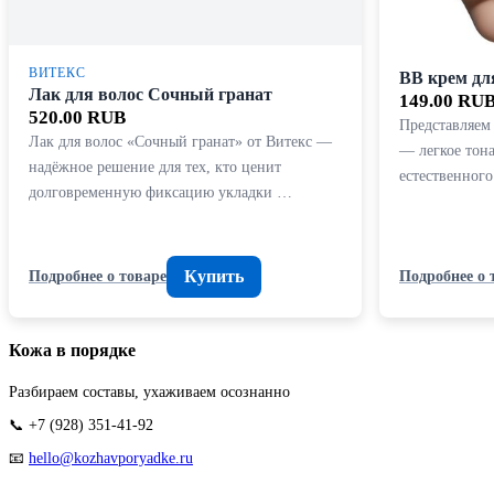
ВИТЕКС
BB крем для
Лак для волос Сочный гранат
149.00 RU
520.00 RUB
Представляем 
Лак для волос «Сочный гранат» от Витекс —
— легкое тона
надёжное решение для тех, кто ценит
естественног
долговременную фиксацию укладки …
Купить
Подробнее о товаре
Подробнее о 
Кожа в порядке
Разбираем составы, ухаживаем осознанно
📞 +7 (928) 351-41-92
📧
hello@kozhavporyadke.ru