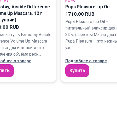
STAY
PUPA
stay, Visible Difference
Pupa Pleasure Lip Oil
me Up Mascara, 12 г
1710.00 RUB
2 унции)
Pupa Pleasure Lip Oil –
0.00 RUB
питательный эликсир для 
мная тушь Farmstay Visible
3D-эффектом Масло для г
erence Volume Up Mascara —
Pupa Pleasure – это нежн
ство для интенсивного
ухо…
ичения объёма ресн…
обнее о товаре
Подробнее о товаре
пить
Купить