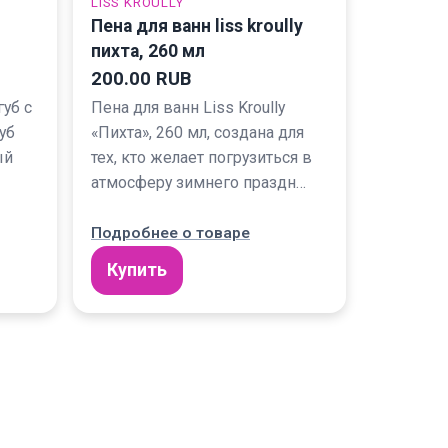
LISS KROULLY
Пена для ванн liss kroully
пихта, 260 мл
200.00 RUB
губ с
Пена для ванн Liss Kroully
уб
«Пихта», 260 мл, создана для
ый
тех, кто желает погрузиться в
атмосферу зимнего праздн…
Подробнее о товаре
Купить