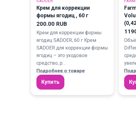
SADOER
FARM
Крем для коррекции
Farm
формы ягодиц , 60 г
Volu
(0,4
200.00 RUB
119
Крем для коррекции формы
ягодиц SADOER, 60 г Крем
Объё
SADOER для коррекции формы
Diff
ягодиц – это уходовое
сред
средство, р…
увел
Подробнее о товаре
Подр
Купить
Ку