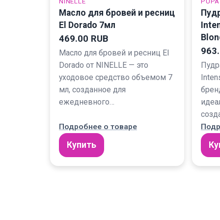
NINELLE
PUPA
Масло для бровей и ресниц
Пудр
El Dorado 7мл
Inte
Blon
469.00 RUB
963
Масло для бровей и ресниц El
Dorado от NINELLE — это
Пудр
уходовое средство объемом 7
Inte
мл, созданное для
брен
ежедневного…
идеа
созд
Подробнее о товаре
Подр
Купить
Ку