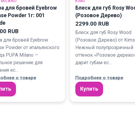
 MILANO
KIMS
а для бровей Eyebrow
Блеск для губ Rosy Wo
nse Powder 1г: 001
(Розовое Дерево)
de
2299.00 RUB
.00 RUB
Блеск для губ Rosy Wood
а для бровей Eyebrow
(Розовое Дерево) от Kims
nse Powder от итальянского
Нежный полупрозрачный
да PUPA Milano —
оттенок «Розовое дерево
льное решение для
дарит губам ес…
ания ес…
обнее о товаре
Подробнее о товаре
пить
Купить