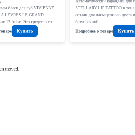
B
Автоматический карандаш для г
 вам блеск для губ VIVIENNE
STELLARY LIP TATTOO в тоне 
 A LEVRES LE GRAND
создан для насыщенного цвета 
е 13 fraise. Это средство соз…
безупречной…
Купить
Купить
товаре
Подробнее о товаре
been moved.