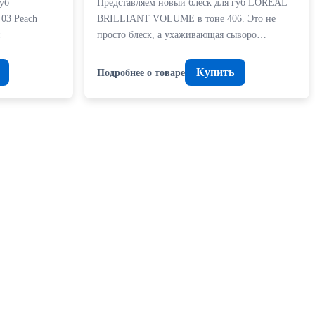
уб
Представляем новый блеск для губ LOREAL
03 Peach
BRILLIANT VOLUME в тоне 406. Это не
и
просто блеск, а ухаживающая сыворо…
Купить
Подробнее о товаре