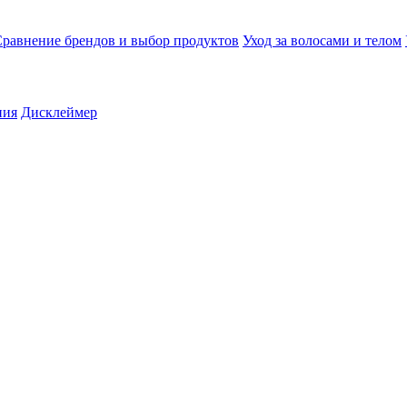
равнение брендов и выбор продуктов
Уход за волосами и телом
ния
Дисклеймер