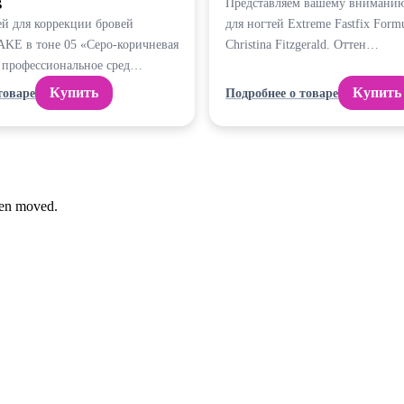
B
Представляем вашему вниманию
ей для коррекции бровей
для ногтей Extreme Fastfix Formu
E в тоне 05 «Серо-коричневая
Christina Fitzgerald. Оттен…
 профессиональное сред…
Купить
Купить
товаре
Подробнее о товаре
been moved.