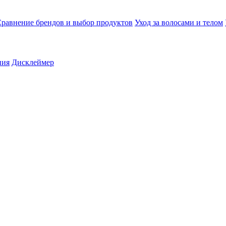
равнение брендов и выбор продуктов
Уход за волосами и телом
ния
Дисклеймер