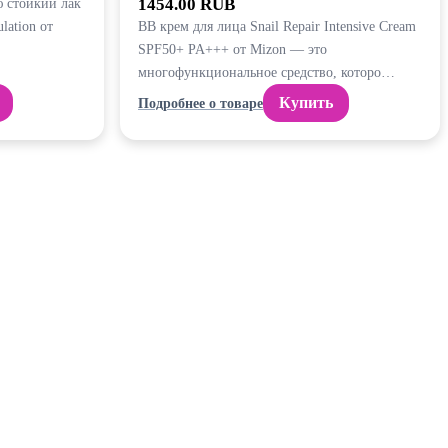
 стойкий лак
1454.00 RUB
lation от
BB крем для лица Snail Repair Intensive Cream
SPF50+ PA+++ от Mizon — это
многофункциональное средство, которо…
Купить
Подробнее о товаре