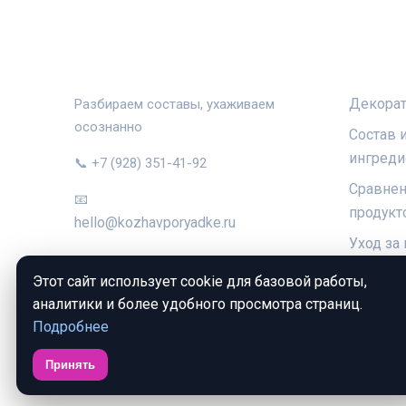
КОЖА В ПОРЯДКЕ
РУБРИ
Декорат
Разбираем составы, ухаживаем
осознанно
Состав 
ингреди
📞 +7 (928) 351-41-92
Сравнен
📧
продукт
hello@kozhavporyadke.ru
Уход за
Уход за
Этот сайт использует cookie для базовой работы,
аналитики и более удобного просмотра страниц.
Подробнее
Принять