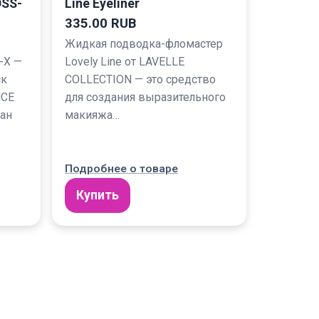
OSS-
Line Eyeliner
335.00 RUB
Жидкая подводка-фломастер
-X —
Lovely Line от LAVELLE
ск
COLLECTION — это средство
NCE
для создания выразительного
дан
макияжа…
Подробнее о товаре
Купить