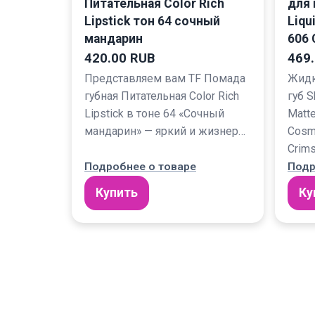
Питательная Color Rich
для 
Lipstick тон 64 сочный
Liqu
мандарин
606 
420.00 RUB
469
Представляем вам TF Помада
Жидк
губная Питательная Color Rich
губ S
Lipstick в тоне 64 «Сочный
Matte
мандарин» — яркий и жизнер…
Cosm
Crim
Подробнее о товаре
Подр
Купить
Ку