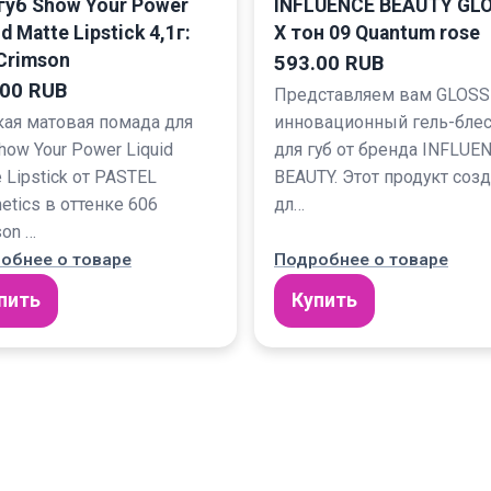
губ Show Your Power
INFLUENCE BEAUTY GL
id Matte Lipstick 4,1г:
X тон 09 Quantum rose
Crimson
593.00 RUB
.00 RUB
Представляем вам GLOSS
ая матовая помада для
инновационный гель-бле
how Your Power Liquid
для губ от бренда INFLUE
 Lipstick от PASTEL
BEAUTY. Этот продукт соз
etics в оттенке 606
дл…
son …
обнее о товаре
Подробнее о товаре
пить
Купить