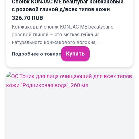
Спонж KONJAC ME beautybar конжаковый
с розовой глиной д/всех типов кожи
326.70 RUB
Конжаковый спонж KONJAC ME beautybar с
розовой глиной — это мягкая губка из
натурального конжакового волокна, …
Купить
Подробнее о товаре