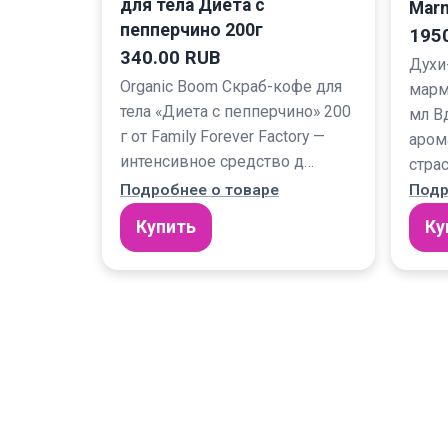
для тела Диета с
Marm
пепперчино 200г
195
340.00 RUB
Духи
Organic Boom Скраб-кофе для
марм
тела «Диета с пепперчино» 200
мл В
г от Family Forever Factory —
аром
интенсивное средство д…
страс
Подробнее о товаре
Подр
Купить
Ку