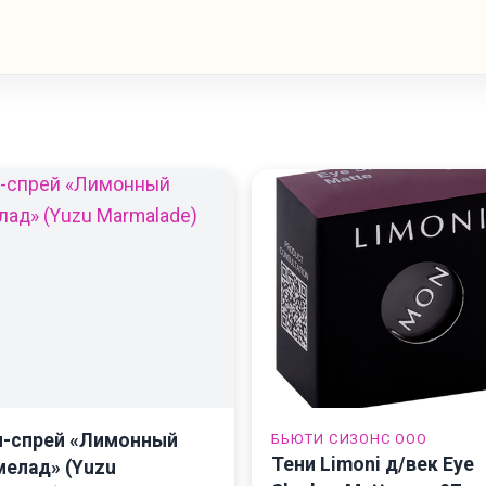
и-спрей «Лимонный
БЬЮТИ СИЗОНС ООО
Тени Limoni д/век Eye
елад» (Yuzu