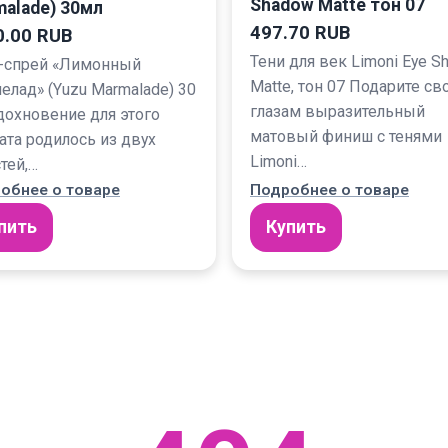
Shadow Matte тон 07
alade) 30мл
497.70 RUB
0.00 RUB
Тени для век Limoni Eye S
-спрей «Лимонный
Matte, тон 07 Подарите с
елад» (Yuzu Marmalade) 30
глазам выразительный
дохновение для этого
матовый финиш с тенями
ата родилось из двух
Limoni…
тей,…
обнее о товаре
Подробнее о товаре
пить
Купить