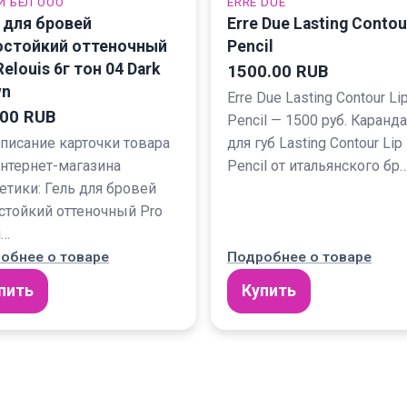
И БЕЛ ООО
ERRE DUE
 для бровей
Erre Due Lasting Contou
остойкий оттеночный
Pencil
Relouis 6г тон 04 Dark
1500.00 RUB
wn
Erre Due Lasting Contour Li
.00 RUB
Pencil — 1500 руб. Каранд
описание карточки товара
для губ Lasting Contour Lip
интернет-магазина
Pencil от итальянского бр
етики: Гель для бровей
стойкий оттеночный Pro
u…
обнее о товаре
Подробнее о товаре
пить
Купить