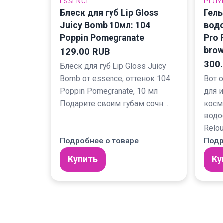
ESSENCE
РЕЛУ
Блеск для губ Lip Gloss
Гель
Juicy Bomb 10мл: 104
вод
Poppin Pomegranate
Pro 
bro
129.00 RUB
300
Блеск для губ Lip Gloss Juicy
Bomb от essence, оттенок 104
Вот 
Poppin Pomegranate, 10 мл
для 
Подарите своим губам сочн…
косм
водо
Relo
Подробнее о товаре
Подр
Купить
Ку