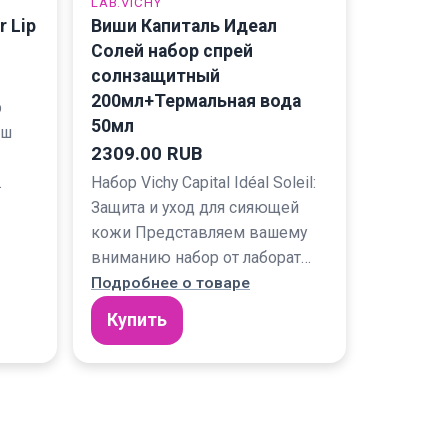
LAB.VICHY
r Lip
Виши Капиталь Идеал
Солей набор спрей
солнзащитный
200мл+Термальная вода
p
50мл
аш
2309.00 RUB
…
Набор Vichy Capital Idéal Soleil:
Защита и уход для сияющей
кожи Представляем вашему
вниманию набор от лаборат…
Подробнее о товаре
Купить