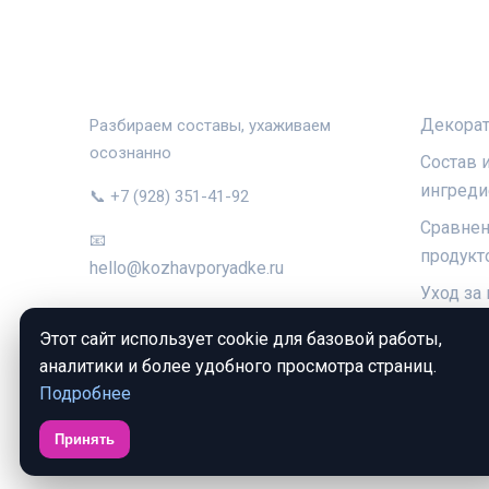
КОЖА В ПОРЯДКЕ
РУБРИ
Декорат
Разбираем составы, ухаживаем
осознанно
Состав 
ингреди
📞 +7 (928) 351-41-92
Сравнен
📧
продукт
hello@kozhavporyadke.ru
Уход за
Уход за
Этот сайт использует cookie для базовой работы,
аналитики и более удобного просмотра страниц.
Подробнее
Принять